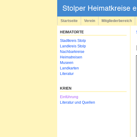
Navigation
überspringen
Startseite
Verein
Mitgliederbereich
HEIMATORTE
Navigation
Stadtkreis Stolp
überspringen
Landkreis Stolp
Nachbarkreise
Heimatreisen
Museen
Landkarten
Literatur
KRIEN
Navigation
Einführung
überspringen
Literatur und Quellen