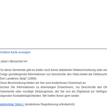
Größere Karte anzeigen
Liebe/-r Besucher/-in!
Für diese Gemeinde gibt es leider noch keine detailierte Ortsbeschreibung oder sie wi
Einige grundlegende Informationen zur Geschichte des Ortes bietet die Ortsbes
"Der Landkreis Stolp" (1989).
Diese Beschreibung bieten wir hier zum kostenlosen Download an.
Suchen Sie Informationen zu ehemaligen Einwohnern, zur Geschichte des Orte
Dokumente oder sonstige Zeitzeugnisse, die Sie uns als Digitalisat zur Verfügun
folgenden Kontaktmöglichkeiten. Wir helfen Ihnen gern weiter.
Mailingliste Stolp-L
(kostenlose Registrierung erforderlich)