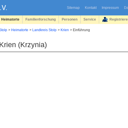
Sitemap
Kontakt
Impressum
Da
Heimatorte
Familienforschung
Personen
Service
Registrier
Stolp
Heimatorte
Landkreis Stolp
Krien
Einführung
Krien (Krzynia)