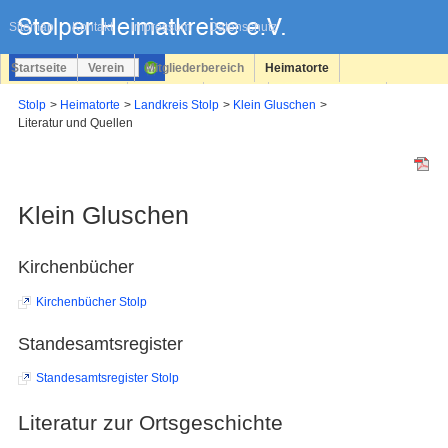
Navigation
überspringen
Sitemap
Kontakt
Impressum
Datenschutz
Startseite
Verein
Mitgliederbereich
Heimatorte
Familienforschung
Personen
Service
Registrieren
Stolp
Heimatorte
Landkreis Stolp
Klein Gluschen
Literatur und Quellen
Login
Klein Gluschen
Kirchenbücher
Kirchenbücher Stolp
Standesamtsregister
Standesamtsregister Stolp
Literatur zur Ortsgeschichte