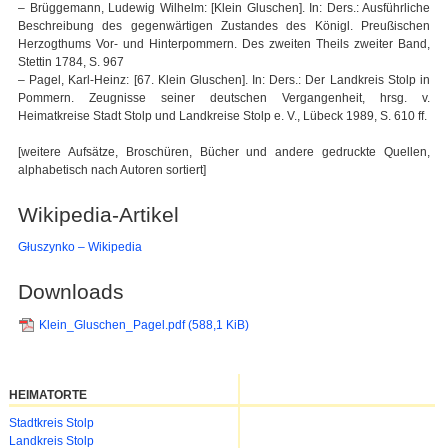
– Brüggemann, Ludewig Wilhelm: [Klein Gluschen]. In: Ders.: Ausführliche
Beschreibung des gegenwärtigen Zustandes des Königl. Preußischen
Herzogthums Vor- und Hinterpommern. Des zweiten Theils zweiter Band,
Stettin 1784, S. 967
– Pagel, Karl-Heinz: [67. Klein Gluschen]. In: Ders.: Der Landkreis Stolp in
Pommern. Zeugnisse seiner deutschen Vergangenheit, hrsg. v.
Heimatkreise Stadt Stolp und Landkreise Stolp e. V., Lübeck 1989, S. 610 ff.
[weitere Aufsätze, Broschüren, Bücher und andere gedruckte Quellen,
alphabetisch nach Autoren sortiert]
Wikipedia-Artikel
Głuszynko – Wikipedia
Downloads
Klein_Gluschen_Pagel.pdf
(588,1 KiB)
HEIMATORTE
Navigation
Stadtkreis Stolp
überspringen
Landkreis Stolp