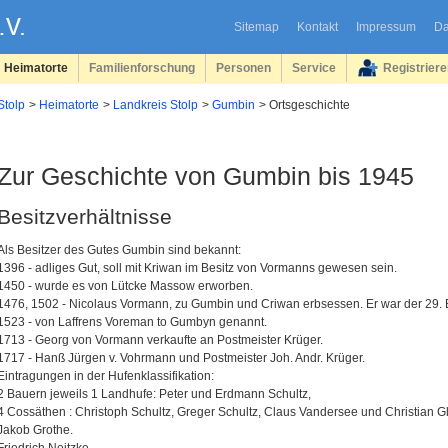
Sitemap
Kontakt
Impressum
Da
Heimatorte
Familienforschung
Personen
Service
Registrier
Stolp
Heimatorte
Landkreis Stolp
Gumbin
Ortsgeschichte
Zur Geschichte von Gumbin bis 1945
Besitzverhältnisse
Als Besitzer des Gutes Gumbin sind bekannt:
1396 - adliges Gut, soll mit Kriwan im Besitz von Vormanns gewesen sein.
1450 - wurde es von Lütcke Massow erworben.
1476, 1502 - Nicolaus Vormann, zu Gumbin und Criwan erbsessen. Er war der 29. B
1523 - von Laffrens Voreman to Gumbyn genannt.
1713 - Georg von Vormann verkaufte an Postmeister Krüger.
1717 - Hanß Jürgen v. Vohrmann und Postmeister Joh. Andr. Krüger.
Eintragungen in der Hufenklassifikation:
2 Bauern jeweils 1 Landhufe: Peter und Erdmann Schultz,
4 Cossäthen : Christoph Schultz, Greger Schultz, Claus Vandersee und Christian G
Jakob Grothe.
Friedrich Neitzke.