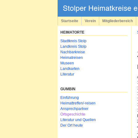
Navigation
überspringen
Startseite
Verein
Mitgliederbereich
HEIMATORTE
Navigation
Stadtkreis Stolp
überspringen
Landkreis Stolp
Nachbarkreise
Heimatreisen
Museen
Landkarten
Literatur
GUMBIN
Navigation
Einführung
überspringen
Heimattreffen/-reisen
Ansprechpartner
Ortsgeschichte
Literatur und Quellen
Der Ort heute