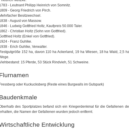
1783 - Leutnant Philipp Heinrich von Somnitz.
1809 - Georg Friedrich von Pirch.
Mehrfacher Besitzwechsel.
1838 - August von Massow.
1846 - Ludwig Gottfried Holtz, Kaufpreis 50.000 Taler.
1862 - Christian Holtz (Sohn von Gottfried).
Gottfried Holtz (Enkel von Gottfried).
1924 - Franz Guhlke.
1938 - Erich Guhlke, Verwalter.
Restgutgröße 152 ha, davon 110 ha Ackerland, 19 ha Wiesen, 18 ha Wald, 2,5 h
Wege.
Viehbestand: 15 Pferde, 53 Stück Rindvieh, 51 Schweine.
Flurnamen
Fressberg oder Kuckucksberg (Reste eines Burgwalls im Gutspark)
Baudenkmale
Oberhalb des Sportplatzes befand sich ein Kriegerdenkmal für die Gefallenen d
erhalten, die Namen der Gefallenen wurden jedoch entfernt.
Wirtschaftliche Entwicklung