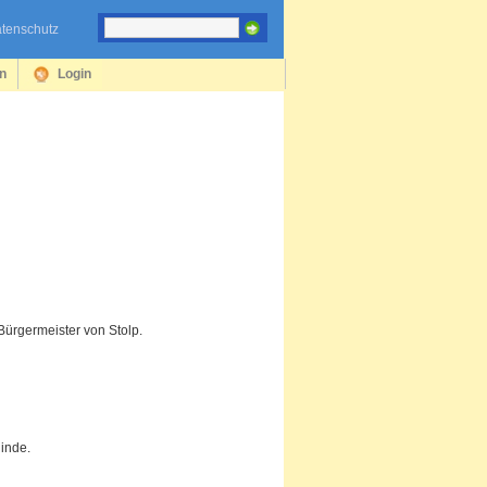
tenschutz
en
Login
ürgermeister von Stolp.
linde.