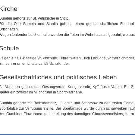
Kirche
Gumbin gehörte zur St. Petrikirche in Stolp.
Für die Orte Gumbin und Stantin gab es einen gemeinschaftlichen Friedh
Ortschaften.
Wegen fehlender Leichenhalle wurden die Toten im Wohnhaus aufgebahrt, wo auch d
Schule
Es gab eine 1-klassige Volksschule. Lehrer waren Erich Labudde, vorher Schröder, 
Ein Lehrer unterrichtete ca. 52 Schulkinder.
Gesellschaftliches und politisches Leben
An Vereinen gab es den Gesangverein, Kriegerverein, Kyffhäuser-Verein. Ein S
später ein zweiter im Milchgrund in Sportplatznähe.
Gumbin gehörte mit Rathsdamnitz, Lüllemin und Scharsow zu den ersten Gemeind
Sportplätze zur Verfügung stellte. Die Sportanlage wurde durch scharwerken (auf
den Gumbiner Einwohnern unter Leitung des damaligen Chausseemeisters, Herrn J