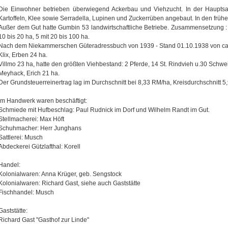
Die Einwohner betrieben überwiegend Ackerbau und Viehzucht. In der Hauptsa
Kartoffeln, Klee sowie Serradella, Lupinen und Zuckerrüben angebaut. In den früh
Außer dem Gut hatte Gumbin 53 landwirtschaftliche Betriebe. Zusammensetzung : 13
10 bis 20 ha, 5 mit 20 bis 100 ha.
Nach dem Niekammerschen Güteradressbuch von 1939 - Stand 01.10.1938 von ca.
Klix, Erben 24 ha.
Villmo 23 ha, hatte den größten Viehbestand: 2 Pferde, 14 St. Rindvieh u.30 Schwe
Meyhack, Erich 21 ha.
Der Grundsteuerreinertrag lag im Durchschnitt bei 8,33 RM/ha, Kreisdurchschnitt 5
Im Handwerk waren beschäftigt:
Schmiede mit Hufbeschlag: Paul Rudnick im Dorf und Wilhelm Randt im Gut.
Stellmacherei: Max Höft
Schuhmacher: Herr Junghans
Sattlerei: Musch
Abdeckerei Gützlafthal: Korell
Handel:
Kolonialwaren: Anna Krüger, geb. Sengstock
Kolonialwaren: Richard Gast, siehe auch Gaststätte
Fischhandel: Musch
Gaststätte:
Richard Gast "Gasthof zur Linde"