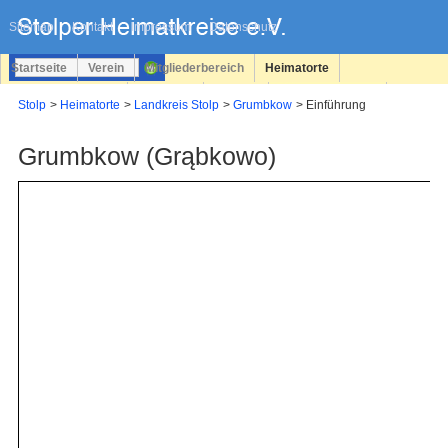
Navigation
überspringen
Sitemap
Kontakt
Impressum
Datenschutz
Startseite
Verein
Mitgliederbereich
Heimatorte
Familienforschung
Personen
Service
Registrieren
Stolp
Heimatorte
Landkreis Stolp
Grumbkow
Einführung
Login
Grumbkow (Grąbkowo)