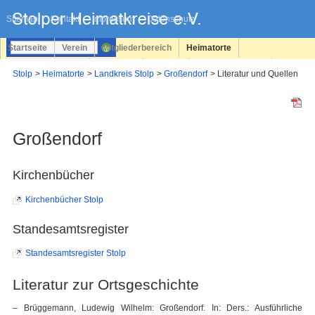
Navigation
überspringen
Sitemap
Kontakt
Impressum
Datenschutz
Startseite
Verein
Mitgliederbereich
Heimatorte
Familienforschung
Personen
Service
Registrieren
Stolp
Heimatorte
Landkreis Stolp
Großendorf
Literatur und Quellen
Login
Großendorf
Kirchenbücher
Kirchenbücher Stolp
Standesamtsregister
Standesamtsregister Stolp
Literatur zur Ortsgeschichte
– Brüggemann, Ludewig Wilhelm: Großendorf. In: Ders.: Ausführliche