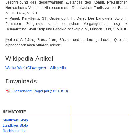
Beschreibung des gegenwärtigen Zustandes des Königl. Preußischen
Herzogthums Vor- und Hinterpommern. Des zweiten Theils zweiter Band,
Stettin 1784, S. 970
– Pagel, Karl-Heinz: 39. Großendorf. In: Ders.: Der Landkreis Stolp in
Pommern. Zeugnisse seiner deutschen Vergangenheit, hrsg. v.
Heimatkreise Stadt Stolp und Landkreise Stolp e. V., Lübeck 1989, S. 510 ff.
[weitere Aufsätze, Broschüren, Bücher und andere gedruckte Quellen,
alphabetisch nach Autoren sortiert]
Wikipedia-Artikel
Wielka Wieś (Główczyce) – Wikipedia
Downloads
Grossendorf_Pagel.pdf
(585,0 KiB)
HEIMATORTE
Navigation
Stadtkreis Stolp
überspringen
Landkreis Stolp
Nachbarkreise