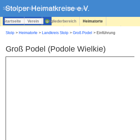
Navigation
überspringen
Sitemap
Kontakt
Impressum
Datenschutz
Startseite
Verein
Mitgliederbereich
Heimatorte
Familienforschung
Personen
Service
Registrieren
Stolp
Heimatorte
Landkreis Stolp
Groß Podel
Einführung
Login
Groß Podel (Podole Wielkie)