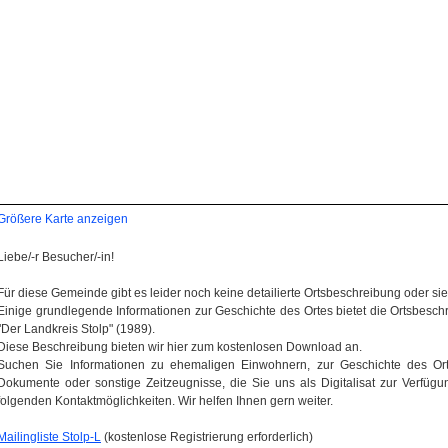
Größere Karte anzeigen
Liebe/-r Besucher/-in!
Für diese Gemeinde gibt es leider noch keine detailierte Ortsbeschreibung oder sie wi
Einige grundlegende Informationen zur Geschichte des Ortes bietet die Ortsbes
"Der Landkreis Stolp" (1989).
Diese Beschreibung bieten wir hier zum kostenlosen Download an.
Suchen Sie Informationen zu ehemaligen Einwohnern, zur Geschichte des Orte
Dokumente oder sonstige Zeitzeugnisse, die Sie uns als Digitalisat zur Verfügun
folgenden Kontaktmöglichkeiten. Wir helfen Ihnen gern weiter.
Mailingliste Stolp-L
(kostenlose Registrierung erforderlich)