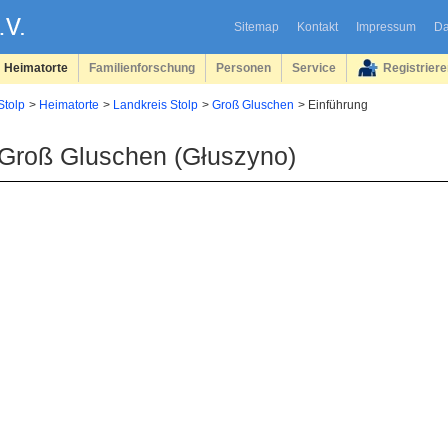
Sitemap
Kontakt
Impressum
Da
Heimatorte
Familienforschung
Personen
Service
Registrier
Stolp
Heimatorte
Landkreis Stolp
Groß Gluschen
Einführung
Groß Gluschen (Głuszyno)