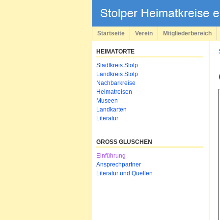
Navigation
überspringen
Startseite
Verein
Mitgliederbereich
HEIMATORTE
Navigation
Stadtkreis Stolp
überspringen
Landkreis Stolp
Nachbarkreise
Heimatreisen
Museen
Landkarten
Literatur
GROSS GLUSCHEN
Navigation
Einführung
überspringen
Ansprechpartner
Literatur und Quellen