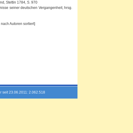
d, Stettin 1784, S. 970
ugnisse seiner deutschen Vergangenheit, hrsg.
nach Autoren sortiert]
r seit 23.06.2011: 2.062.518