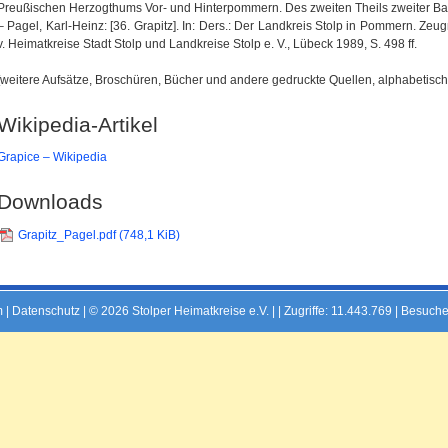
Preußischen Herzogthums Vor- und Hinterpommern. Des zweiten Theils zweiter Ban
– Pagel, Karl-Heinz: [36. Grapitz]. In: Ders.: Der Landkreis Stolp in Pommern. Ze
v. Heimatkreise Stadt Stolp und Landkreise Stolp e. V., Lübeck 1989, S. 498 ff.
[weitere Aufsätze, Broschüren, Bücher und andere gedruckte Quellen, alphabetisch 
Wikipedia-Artikel
Grapice – Wikipedia
Downloads
Grapitz_Pagel.pdf
(748,1 KiB)
m
|
Datenschutz
| © 2026 Stolper Heimatkreise e.V. | |
Zugriffe: 11.443.769 | Besuche