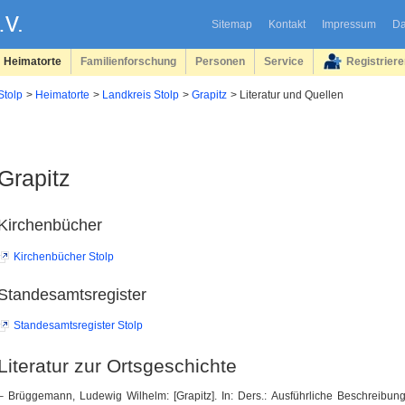
Sitemap
Kontakt
Impressum
Da
Heimatorte
Familienforschung
Personen
Service
Registrier
Stolp
Heimatorte
Landkreis Stolp
Grapitz
Literatur und Quellen
Grapitz
Kirchenbücher
Kirchenbücher Stolp
Standesamtsregister
Standesamtsregister Stolp
Literatur zur Ortsgeschichte
– Brüggemann, Ludewig Wilhelm: [Grapitz]. In: Ders.: Ausführliche Beschreibu