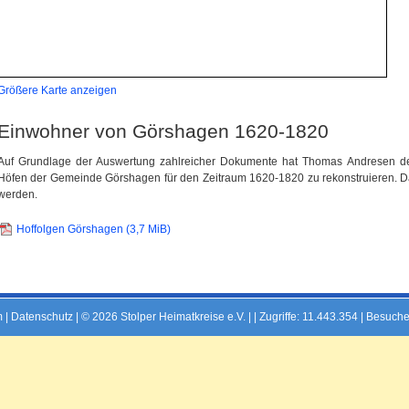
Größere Karte anzeigen
Einwohner von Görshagen 1620-1820
Auf Grundlage der Auswertung zahlreicher Dokumente hat Thomas Andresen den
Höfen der Gemeinde Görshagen für den Zeitraum 1620-1820 zu rekonstruieren. Das 
werden.
Hoffolgen Görshagen
(3,7 MiB)
m
|
Datenschutz
| © 2026 Stolper Heimatkreise e.V. | |
Zugriffe: 11.443.354 | Besuche