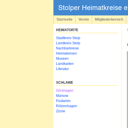
Navigation
überspringen
Startseite
Verein
Mitgliederbereich
HEIMATORTE
Navigation
Stadtkreis Stolp
überspringen
Landkreis Stolp
Nachbarkreise
Heimatreisen
Museen
Landkarten
Literatur
SCHLAWE
Navigation
Görshagen
überspringen
Marsow
Pustamin
Rötzenhagen
Zizow