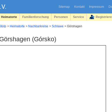
Sitemap
Kontakt
Impressum
Da
Heimatorte
Familienforschung
Personen
Service
Registrier
Stolp
Heimatorte
Nachbarkreise
Schlawe
Görshagen
Görshagen (Górsko)