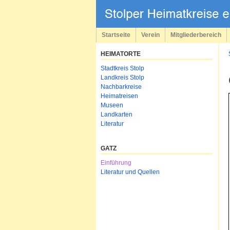
Navigation
überspringen
Startseite
Verein
Mitgliederbereich
HEIMATORTE
Navigation
Stadtkreis Stolp
überspringen
Landkreis Stolp
Nachbarkreise
Heimatreisen
Museen
Landkarten
Literatur
GATZ
Navigation
Einführung
überspringen
Literatur und Quellen