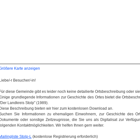
Größere Karte anzeigen
Liebe/-r Besucher/-in!
Für diese Gemeinde gibt es leider noch keine detailierte Ortsbeschreibung oder sie wi
Einige grundlegende Informationen zur Geschichte des Ortes bietet die Ortsbes
"Der Landkreis Stolp" (1989).
Diese Beschreibung bieten wir hier zum kostenlosen Download an.
Suchen Sie Informationen zu ehemaligen Einwohnern, zur Geschichte des Orte
Dokumente oder sonstige Zeitzeugnisse, die Sie uns als Digitalisat zur Verfügun
folgenden Kontaktmöglichkeiten. Wir helfen Ihnen gern weiter.
Mailingliste Stolp-L
(kostenlose Registrierung erforderlich)