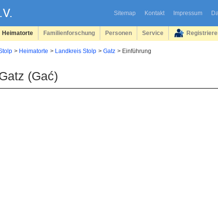
Sitemap
Kontakt
Impressum
Da
Heimatorte
Familienforschung
Personen
Service
Registrier
Stolp
Heimatorte
Landkreis Stolp
Gatz
Einführung
Gatz (Gać)