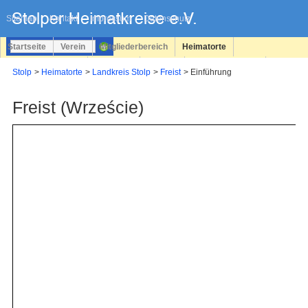
Navigation
überspringen
Sitemap
Kontakt
Impressum
Datenschutz
Startseite
Verein
Mitgliederbereich
Heimatorte
Familienforschung
Personen
Service
Registrieren
Stolp
Heimatorte
Landkreis Stolp
Freist
Einführung
Login
Freist (Wrzeście)