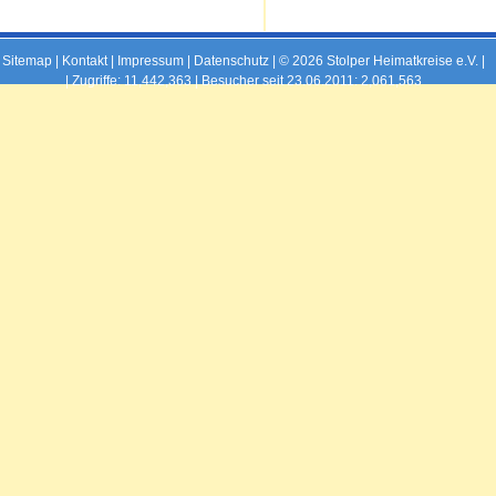
Sitemap
|
Kontakt
|
Impressum
|
Datenschutz
| © 2026 Stolper Heimatkreise e.V. |
|
Zugriffe: 11,442,363 | Besucher seit 23.06.2011: 2,061,563