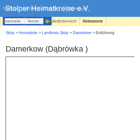
Navigation
überspringen
Sitemap
Kontakt
Impressum
Datenschutz
Startseite
Verein
Mitgliederbereich
Heimatorte
Familienforschung
Personen
Service
Registrieren
Stolp
Heimatorte
Landkreis Stolp
Damerkow
Einführung
Login
Damerkow (Dąbrówka )