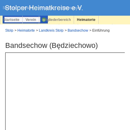
Navigation
überspringen
Sitemap
Kontakt
Impressum
Datenschutz
Startseite
Verein
Mitgliederbereich
Heimatorte
Familienforschung
Personen
Service
Registrieren
Stolp
Heimatorte
Landkreis Stolp
Bandsechow
Einführung
Login
Bandsechow (Będziechowo)