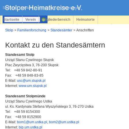
Navigation
überspringen
Sitemap
Kontakt
Impressum
Datenschutz
Startseite
Verein
Mitgliederbereich
Heimatorte
Familienforschung
Personen
Service
Registrieren
Stolp
Familienforschung
Standesämter
Anschriften
Login
Kontakt zu den Standesämtern
Standesamt Stolp
Urząd Stanu Cywilnego Słupsk
Plac Zwycięstwa 3, 76-200 Słupsk
Tel: +48 59 842-80-91
Fax: +48 59 848-83-85
E-Mail:
usc@um.slupsk.pl
Internet:
www.um.slupsk.pl
Standesamt Stolpmünde
Urząd Stanu Cywilnego Ustka
ul. Ks. Kardynała Stefana Wyszyńskiego 3, 76-270 Ustka
Tel: +48 59 8154300
Fax: +48 59 8152900
E-Mail:
bom1@um.ustka.pl
,
bom2@um.ustka.pl
Internet:
bip.um.ustka.pl