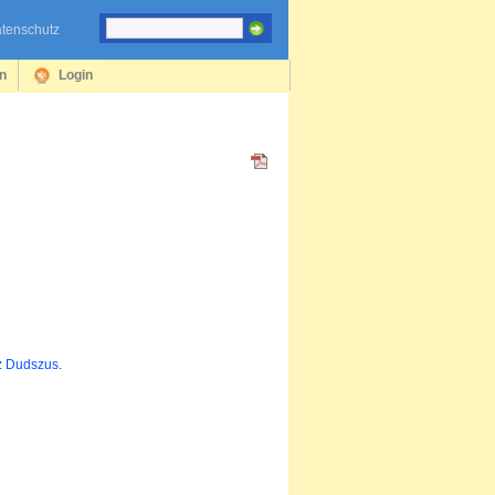
tenschutz
en
Login
z Dudszus
.