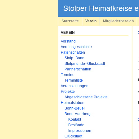
Navigation
überspringen
Startseite
Verein
Mitgliederbereich
VEREIN
Navigation
Vorstand
überspringen
Vereinsgeschichte
Patenschaften
Stolp–Bonn
Stolpmünde–Glückstadt
Partnerschaften
Termine
Terminliste
Veranstaltungen
Projekte
Abgeschlossene Projekte
Heimatstuben
Bonn-Beuel
Bonn-Auerberg
Kontakt
Bestände
Impressionen
Glückstadt