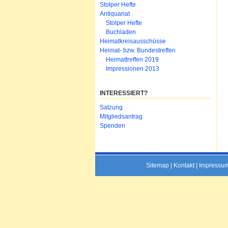
Stolper Hefte
Antiquariat
Stolper Hefte
Buchladen
Heimatkreisausschüsse
Heimat- bzw. Bundestreffen
Heimattreffen 2019
Impressionen 2013
INTERESSIERT?
Navigation
Satzung
überspringen
Mitgliedsantrag
Spenden
Sitemap
|
Kontakt
|
Impressu