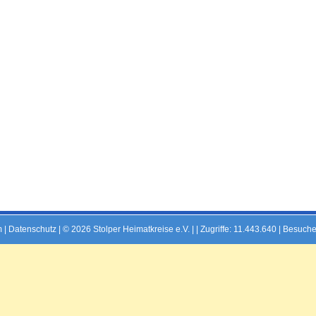
m
|
Datenschutz
| © 2026 Stolper Heimatkreise e.V. | |
Zugriffe: 11.443.640 | Besuche