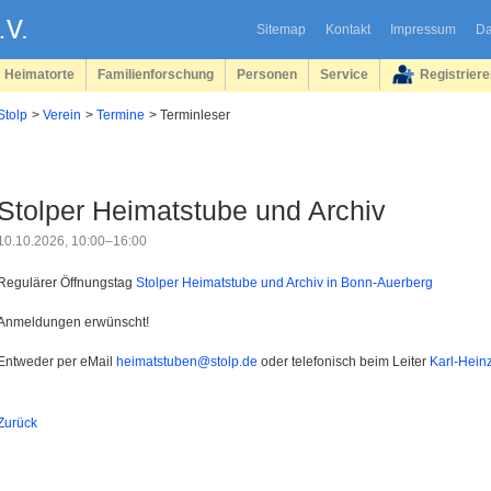
Sitemap
Kontakt
Impressum
Da
Heimatorte
Familienforschung
Personen
Service
Registrier
Stolp
Verein
Termine
Terminleser
Stolper Heimatstube und Archiv
10.10.2026, 10:00–16:00
Regulärer Öffnungstag
Stolper Heimatstube und Archiv in Bonn-Auerberg
Anmeldungen erwünscht!
Entweder per eMail
heimatstuben@stolp.de
oder telefonisch beim Leiter
Karl-Hein
Zurück