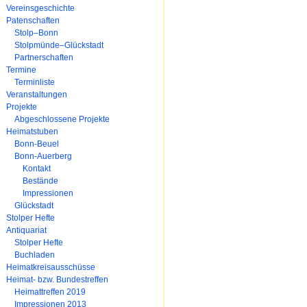
überspringen
Vereinsgeschichte
Patenschaften
Stolp–Bonn
Stolpmünde–Glückstadt
Partnerschaften
Termine
Terminliste
Veranstaltungen
Projekte
Abgeschlossene Projekte
Heimatstuben
Bonn-Beuel
Bonn-Auerberg
Kontakt
Bestände
Impressionen
Glückstadt
Stolper Hefte
Antiquariat
Stolper Hefte
Buchladen
Heimatkreisausschüsse
Heimat- bzw. Bundestreffen
Heimattreffen 2019
Impressionen 2013