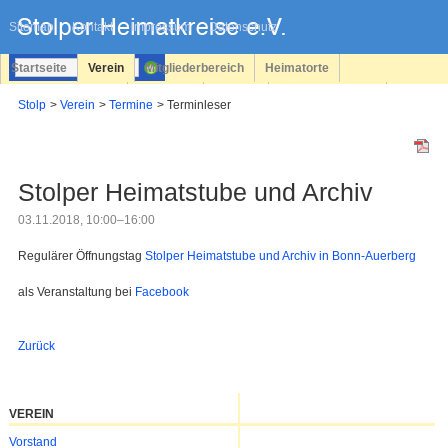
Navigation
überspringen
Sitemap
Kontakt
Impressum
Datenschutz
Startseite
Verein
Mitgliederbereich
Heimatorte
Familienforschung
Personen
Service
Registrieren
Stolp
Verein
Termine
Terminleser
Login
Stolper Heimatstube und Archiv
03.11.2018, 10:00–16:00
Regulärer Öffnungstag
Stolper Heimatstube und Archiv in Bonn-Auerberg
als Veranstaltung bei
Facebook
Zurück
VEREIN
Navigation
Vorstand