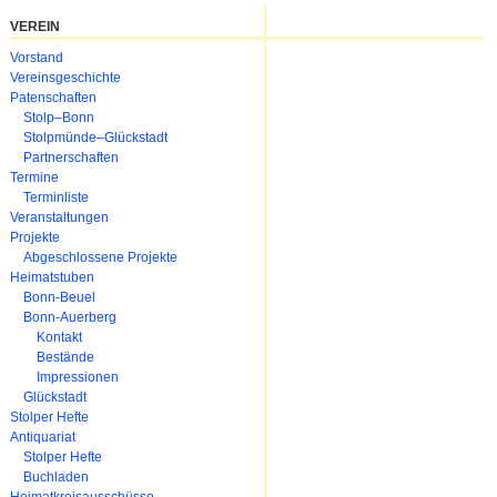
VEREIN
Navigation
Vorstand
überspringen
Vereinsgeschichte
Patenschaften
Stolp–Bonn
Stolpmünde–Glückstadt
Partnerschaften
Termine
Terminliste
Veranstaltungen
Projekte
Abgeschlossene Projekte
Heimatstuben
Bonn-Beuel
Bonn-Auerberg
Kontakt
Bestände
Impressionen
Glückstadt
Stolper Hefte
Antiquariat
Stolper Hefte
Buchladen