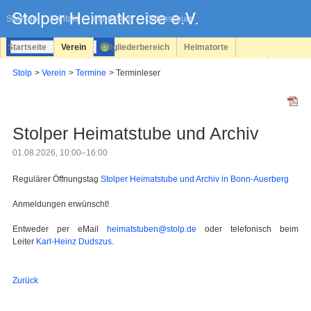
Navigation
überspringen
Sitemap
Kontakt
Impressum
Datenschutz
Startseite
Verein
Mitgliederbereich
Heimatorte
Familienforschung
Personen
Service
Registrieren
Stolp
Verein
Termine
Terminleser
Login
Stolper Heimatstube und Archiv
01.08.2026, 10:00–16:00
Regulärer Öffnungstag
Stolper Heimatstube und Archiv in Bonn-Auerberg
Anmeldungen erwünscht!
Entweder per eMail
heimatstuben@stolp.de
oder telefonisch beim
Leiter
Karl-Heinz Dudszus
.
Zurück