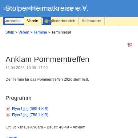
Navigation
überspringen
Sitemap
Kontakt
Impressum
Datenschutz
Startseite
Verein
Mitgliederbereich
Heimatorte
Familienforschung
Personen
Service
Registrieren
Stolp
Verein
Termine
Terminleser
Login
Anklam Pommerntreffen
11.04.2026, 10:00–17:00
Der Termin für das Pommentreffen 2026 steht fest.
Programm
Flyer1.jpg
(695,4 KiB)
Flyer2.jpg
(758,1 KiB)
Ort: Volkshaus Anklam – Baustr. 48-49 – Anklam