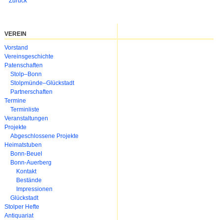
Zurück
VEREIN
Navigation
Vorstand
überspringen
Vereinsgeschichte
Patenschaften
Stolp–Bonn
Stolpmünde–Glückstadt
Partnerschaften
Termine
Terminliste
Veranstaltungen
Projekte
Abgeschlossene Projekte
Heimatstuben
Bonn-Beuel
Bonn-Auerberg
Kontakt
Bestände
Impressionen
Glückstadt
Stolper Hefte
Antiquariat