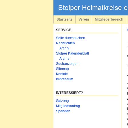
Navigation
überspringen
Startseite
Verein
Mitgliederbereich
SERVICE
Navigation
Seite durchsuchen
überspringen
Nachrichten
Archiv
Stolper Kalenderblatt
Archiv
Suchanzeigen
Sitemap
Kontakt
Impressum
INTERESSIERT?
Navigation
Satzung
überspringen
Mitgliedsantrag
Spenden