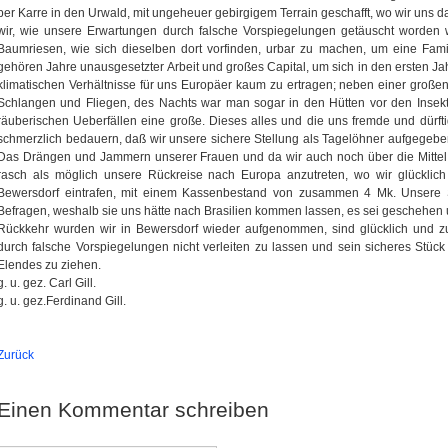
per Karre in den Urwald, mit ungeheuer gebirgigem Terrain geschafft, wo wir uns d
wir, wie unsere Erwartungen durch falsche Vorspiegelungen getäuscht worden 
Baumriesen, wie sich dieselben dort vorfinden, urbar zu machen, um eine Fam
gehören Jahre unausgesetzter Arbeit und großes Capital, um sich in den ersten J
klimatischen Verhältnisse für uns Europäer kaum zu ertragen; neben einer gro
Schlangen und Fliegen, des Nachts war man sogar in den Hütten vor den Insekten
räuberischen Ueberfällen eine große. Dieses alles und die uns fremde und dürf
schmerzlich bedauern, daß wir unsere sichere Stellung als Tagelöhner aufgege
Das Drängen und Jammern unserer Frauen und da wir auch noch über die Mittel z
rasch als möglich unsere Rückreise nach Europa anzutreten, wo wir glücklic
Bewersdorf eintrafen, mit einem Kassenbestand von zusammen 4 Mk. Unsere 
Befragen, weshalb sie uns hätte nach Brasilien kommen lassen, es sei geschehen 
Rückkehr wurden wir in Bewersdorf wieder aufgenommen, sind glücklich und z
durch falsche Vorspiegelungen nicht verleiten zu lassen und sein sicheres Stü
Elendes zu ziehen.
g. u. gez. Carl Gill.
g. u. gez.Ferdinand Gill.
Zurück
Einen Kommentar schreiben