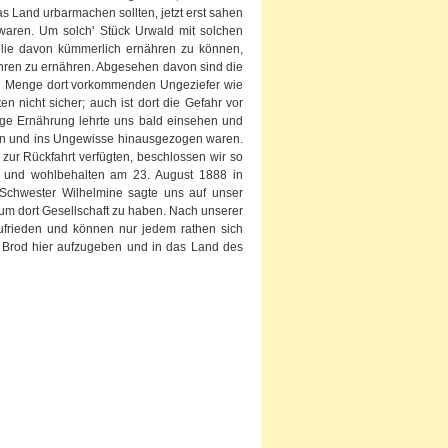
as Land urbarmachen sollten, jetzt erst sahen
waren. Um solch' Stück Urwald mit solchen
ilie davon kümmerlich ernähren zu können,
ahren zu ernähren. Abgesehen davon sind die
ßen Menge dort vorkommenden Ungeziefer wie
 nicht sicher; auch ist dort die Gefahr vor
tige Ernährung lehrte uns bald einsehen und
ben und ins Ungewisse hinausgezogen waren.
ur Rückfahrt verfügten, beschlossen wir so
h und wohlbehalten am 23. August 1888 in
Schwester Wilhelmine sagte uns auf unser
um dort Gesellschaft zu haben. Nach unserer
ufrieden und können nur jedem rathen sich
ck Brod hier aufzugeben und in das Land des