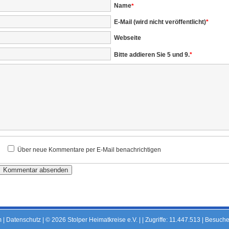
Pflichtfeld
Name
*
Pflichtfeld
E-Mail (wird nicht veröffentlicht)
*
Webseite
Bitte addieren Sie 5 und 9.
*
Über neue Kommentare per E-Mail benachrichtigen
m
|
Datenschutz
| © 2026 Stolper Heimatkreise e.V. | |
Zugriffe: 11.447.513 | Besuche