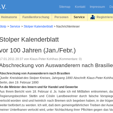
Sitemap
Kontakt
Impressum
Da
Heimatorte
Familienforschung
Personen
Service
Registrier
Stolp
Service
Stolper Kalenderblatt
Nachrichtenleser
Stolper Kalenderblatt
vor 100 Jahren (Jan./Febr.)
17.01.2011 20:37
von Klaus-Peter Kohlhas (Kommentare: 0)
Abschreckung von Auswanderern nach Brasili
Abschreckung von Auswanderern nach Brasilien
Quelle: Kreisblatt des Stolper Kreises, Jahrgang 1890 Abschrift: Klaus-Peter Kohlh
Berlin, den 19. Februar 1890
An die Minister des Innern und für Handel und Gewerbe
Aus Ihrem Bericht vom 18. Februar d. Js. habe ich mit Mißfallen entnommen, da
Regierungsbezirken Stettin und Cöslin Landbewohner durch falsche Vorspie
verlockt worden sind und heimlich nach Bremen sich begeben haben, in der trüger
weiter befördert zu werden. Ich will, daß dem gemeingefährlichen Treiben der Au
meiner Unterthanen verlockt wird, unter Nichtachtung ihrer Pflichten gegen das V