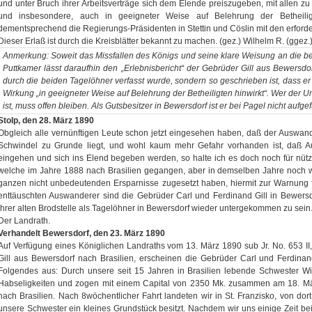
und unter Bruch ihrer Arbeitsverträge sich dem Elende preiszugeben, mit allen z
und insbesondere, auch in geeigneter Weise auf Belehrung der Betheiligt
dementsprechend die Regierungs-Präsidenten in Stettin und Cöslin mit den erfor
Dieser Erlaß ist durch die Kreisblätter bekannt zu machen. (gez.) Wilhelm R. (ggez.) 
Anmerkung: Soweit das Missfallen des Königs und seine klare Weisung an die bei
Puttkamer lässt daraufhin den „Erlebnisbericht“ der Gebrüder Gill aus Bewersdorf 
durch die beiden Tagelöhner verfasst wurde, sondern so geschrieben ist, dass e
Wirkung „in geeigneter Weise auf Belehrung der Betheiligten hinwirkt“. Wer der U
ist, muss offen bleiben. Als Gutsbesitzer in Bewersdorf ist er bei Pagel nicht aufgef
Stolp, den 28. März 1890
Obgleich alle vernünftigen Leute schon jetzt eingesehen haben, daß der Auswand
Schwindel zu Grunde liegt, und wohl kaum mehr Gefahr vorhanden ist, daß A
eingehen und sich ins Elend begeben werden, so halte ich es doch noch für nütz
welche im Jahre 1888 nach Brasilien gegangen, aber in demselben Jahre noch w
ganzen nicht unbedeutenden Ersparnisse zugesetzt haben, hiermit zur Warnung f
enttäuschten Auswanderer sind die Gebrüder Carl und Ferdinand Gill in Bewersd
ihrer alten Brodstelle als Tagelöhner in Bewersdorf wieder untergekommen zu sein
Der Landrath.
Verhandelt Bewersdorf, den 23. März 1890
Auf Verfügung eines Königlichen Landraths vom 13. März 1890 sub Jr. No. 653 I
Gill aus Bewersdorf nach Brasilien, erscheinen die Gebrüder Carl und Ferdina
Folgendes aus: Durch unsere seit 15 Jahren in Brasilien lebende Schwester Wi
Habseligkeiten und zogen mit einem Capital von 2350 Mk. zusammen am 18. Mä
nach Brasilien. Nach 8wöchentlicher Fahrt landeten wir in St. Franzisko, von d
unsere Schwester ein kleines Grundstück besitzt. Nachdem wir uns einige Zeit be