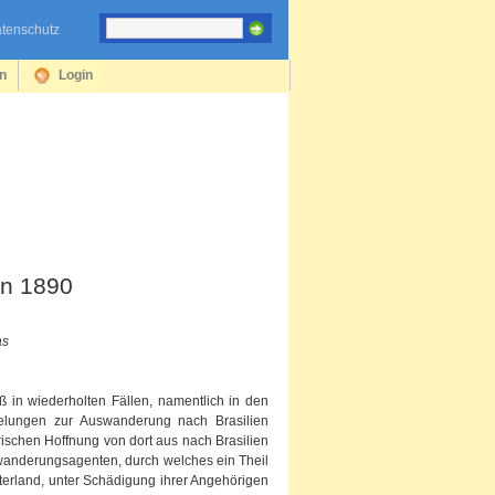
tenschutz
en
Login
en 1890
as
ß in wiederholten Fällen, namentlich in den
gelungen zur Auswanderung nach Brasilien
ischen Hoffnung von dort aus nach Brasilien
swanderungsagenten, durch welches ein Theil
aterland, unter Schädigung ihrer Angehörigen