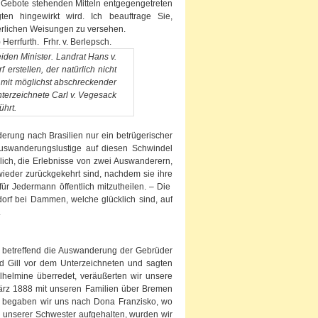
u Gebote stehenden Mitteln entgegengetreten
en hingewirkt wird. Ich beauftrage Sie,
derlichen Weisungen zu versehen.
Herrfurth. Frhr. v. Berlepsch.
den Minister. Landrat Hans v.
erstellen, der natürlich nicht
r mit möglichst abschreckender
nterzeichnete Carl v. Vegesack
ührt.
erung nach Brasilien nur ein betrügerischer
uswanderungslustige auf diesen Schwindel
lich, die Erlebnisse von zwei Auswanderern,
ieder zurückgekehrt sind, nachdem sie ihre
ür Jedermann öffentlich mitzutheilen. – Die
orf bei Dammen, welche glücklich sind, auf
.
I, betreffend die Auswanderung der Gebrüder
nd Gill vor dem Unterzeichneten und sagten
lhelmine überredet, veräußerten wir unsere
rz 1888 mit unseren Familien über Bremen
ort begaben wir uns nach Dona Franzisko, wo
i unserer Schwester aufgehalten, wurden wir