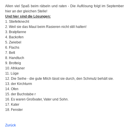
Allen viel Spaß beim rätseln und raten - Die Auflösung folgt im September
hier an der gleichen Stelle!
Und hier sind die Lösungen:
1. Stiefelknecht
2. Weil sie das Maul beim Rasieren nicht still halten!
3. Bratpfanne
4. Backofen
5. Zwiebel
6. Flachs
7. Bett
8. Handtuch
9. Brotteig
10. Afrikaner
11. Lüge
12. Die Seihe - die gute Milch lässt sie durch, den Schmutz behält sie.
13. der Kirchturm
14. Ofen
15. der Buchstabe r
16. Es waren Großvater, Vater und Sohn.
17. Kater
18. Fenster
Zurück