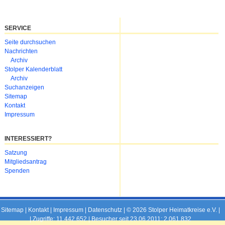
SERVICE
Navigation
Seite durchsuchen
überspringen
Nachrichten
Archiv
Stolper Kalenderblatt
Archiv
Suchanzeigen
Sitemap
Kontakt
Impressum
INTERESSIERT?
Navigation
Satzung
überspringen
Mitgliedsantrag
Spenden
Sitemap
|
Kontakt
|
Impressum
|
Datenschutz
| © 2026 Stolper Heimatkreise e.V. |
|
Zugriffe: 11.442.652 | Besucher seit 23.06.2011: 2.061.832