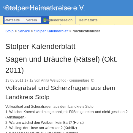
Navigation
überspringen
Sitemap
Kontakt
Impressum
Datenschutz
Startseite
Verein
Mitgliederbereich
Heimatorte
Familienforschung
Personen
Service
Registrieren
Stolp
Service
Stolper Kalenderblatt
Nachrichtenleser
Login
Stolper Kalenderblatt
Sagen und Bräuche (Rätsel) (Okt.
2011)
13.08.2011 17:12
von Anita Weißpflog (Kommentare: 0)
Volksrätsel und Scherzfragen aus dem
Landkreis Stolp
Volksrätsel und Scherzfragen aus dem Landkreis Stolp
1. Welcher Knecht wird nie gelohnt, mit Füßen getreten und nicht geschont?
(Arnshagen)
2. Warum wächst den Weibern kein Bart? (Horst)
3. Wo liegt der Hase am wärmsten? (Kublitz)