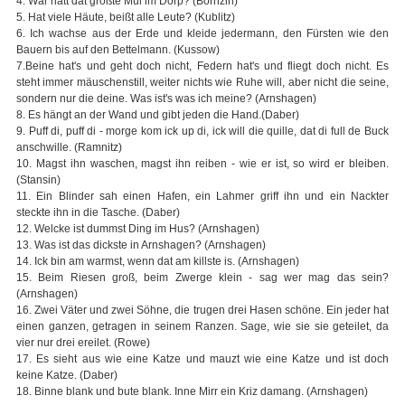
4. Wär hätt dat größte Mul im Dörp? (Bornzin)
5. Hat viele Häute, beißt alle Leute? (Kublitz)
6. Ich wachse aus der Erde und kleide jedermann, den Fürsten wie den
Bauern bis auf den Bettelmann. (Kussow)
7.Beine hat's und geht doch nicht, Federn hat's und fliegt doch nicht. Es
steht immer mäuschenstill, weiter nichts wie Ruhe will, aber nicht die seine,
sondern nur die deine. Was ist's was ich meine? (Arnshagen)
8. Es hängt an der Wand und gibt jeden die Hand.(Daber)
9. Puff di, puff di - morge kom ick up di, ick will die quille, dat di full de Buck
anschwille. (Ramnitz)
10. Magst ihn waschen, magst ihn reiben - wie er ist, so wird er bleiben.
(Stansin)
11. Ein Blinder sah einen Hafen, ein Lahmer griff ihn und ein Nackter
steckte ihn in die Tasche. (Daber)
12. Welcke ist dummst Ding im Hus? (Arnshagen)
13. Was ist das dickste in Arnshagen? (Arnshagen)
14. Ick bin am warmst, wenn dat am killste is. (Arnshagen)
15. Beim Riesen groß, beim Zwerge klein - sag wer mag das sein?
(Arnshagen)
16. Zwei Väter und zwei Söhne, die trugen drei Hasen schöne. Ein jeder hat
einen ganzen, getragen in seinem Ranzen. Sage, wie sie sie geteilet, da
vier nur drei ereilet. (Rowe)
17. Es sieht aus wie eine Katze und mauzt wie eine Katze und ist doch
keine Katze. (Daber)
18. Binne blank und bute blank. Inne Mirr ein Kriz damang. (Arnshagen)