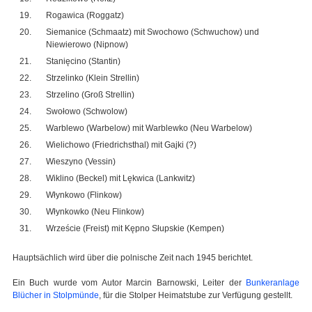
Rogawica (Roggatz)
Siemanice (Schmaatz) mit Swochowo (Schwuchow) und
Niewierowo (Nipnow)
Stanięcino (Stantin)
Strzelinko (Klein Strellin)
Strzelino (Groß Strellin)
Swołowo (Schwolow)
Warblewo (Warbelow) mit Warblewko (Neu Warbelow)
Wielichowo (Friedrichsthal) mit Gajki (?)
Wieszyno (Vessin)
Wiklino (Beckel) mit Lękwica (Lankwitz)
Włynkowo (Flinkow)
Włynkowko (Neu Flinkow)
Wrzeście (Freist) mit Kępno Słupskie (Kempen)
Hauptsächlich wird über die polnische Zeit nach 1945 berichtet.
Ein Buch wurde vom Autor Marcin Barnowski, Leiter der
Bunkeranlage
Blücher in Stolpmünde
, für die Stolper Heimatstube zur Verfügung gestellt.