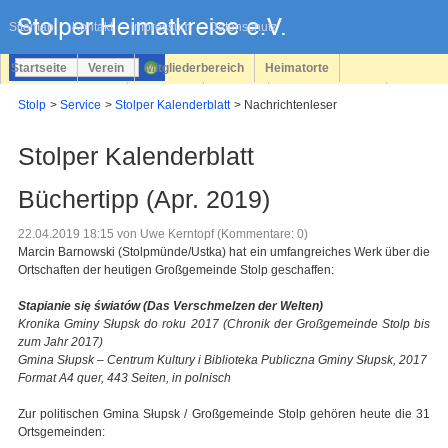
Navigation
überspringen
Sitemap
Kontakt
Impressum
Datenschutz
Startseite
Verein
Mitgliederbereich
Heimatorte
Familienforschung
Personen
Service
Registrieren
Stolp
Service
Stolper Kalenderblatt
Nachrichtenleser
Login
Stolper Kalenderblatt
Büchertipp (Apr. 2019)
22.04.2019 18:15
von Uwe Kerntopf (Kommentare: 0)
Marcin Barnowski (Stolpmünde/Ustka) hat ein umfangreiches Werk über die
Ortschaften der heutigen Großgemeinde Stolp geschaffen:
Stapianie się światów (Das Verschmelzen der Welten)
Kronika Gminy Słupsk do roku 2017 (Chronik der Großgemeinde Stolp bis
zum Jahr 2017)
Gmina Słupsk – Centrum Kultury i Biblioteka Publiczna Gminy Słupsk, 2017
Format A4 quer, 443 Seiten, in polnisch
Zur politischen Gmina Słupsk / Großgemeinde Stolp gehören heute die 31
Ortsgemeinden: