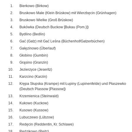
Bierkowo (Birkow)
Bruskowo Małe (Klein Brüskow) mit Wierzbęcin (Grünhagen)
Bruskowo Wielke (Groß Brüskow)
Bukówka (Deutsch Buckow [Bukau (Pom.)])
Bydlino (Bedlin)
Gać (Gatz) mit Gać Leśna (Büchenhof/Gatzerbüchen)
Gałęzinowo (Überlauf)
Głobino (Gumbin)
Grąsino (Granzin)
Jezierzyce (Jeseritz)
Karzcino (Karzin)
Krępa Słupska (Krampe) mit Łupiny (Lupinenfelde) und Płaszewko
(Deutsch Plassow [Plassow])
Krzemienica (Steinwald)
Kukowo (Kuckow)
Kusowo (Kussow)
Lubuczewo (Lübzow)
Redęcin (Reddentin, Kr. Schlawe)
Redzikowo (Reitz)