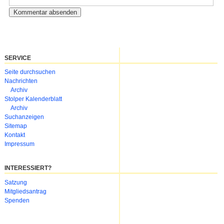
SERVICE
Navigation
Seite durchsuchen
überspringen
Nachrichten
Archiv
Stolper Kalenderblatt
Archiv
Suchanzeigen
Sitemap
Kontakt
Impressum
INTERESSIERT?
Navigation
Satzung
überspringen
Mitgliedsantrag
Spenden