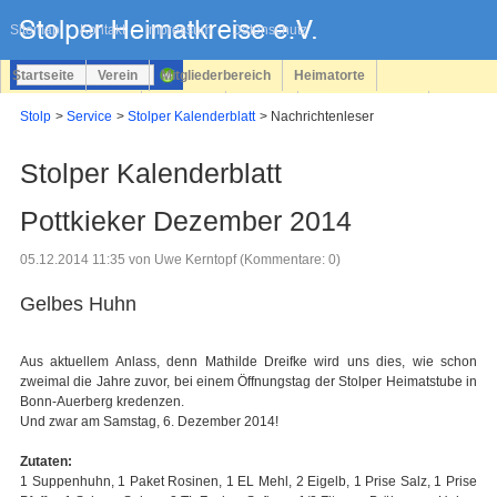
Navigation
überspringen
Sitemap
Kontakt
Impressum
Datenschutz
Startseite
Verein
Mitgliederbereich
Heimatorte
Familienforschung
Personen
Service
Registrieren
Stolp
Service
Stolper Kalenderblatt
Nachrichtenleser
Login
Stolper Kalenderblatt
Pottkieker Dezember 2014
05.12.2014 11:35
von Uwe Kerntopf (Kommentare: 0)
Gelbes Huhn
Aus aktuellem Anlass, denn Mathilde Dreifke wird uns dies, wie schon
zweimal die Jahre zuvor, bei einem Öffnungstag der Stolper Heimatstube in
Bonn-Auerberg kredenzen.
Und zwar am Samstag, 6. Dezember 2014!
Zutaten:
1 Suppenhuhn, 1 Paket Rosinen, 1 EL Mehl, 2 Eigelb, 1 Prise Salz, 1 Prise