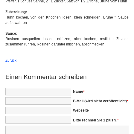
Pfeffer, 1 Schuss Sahne, 2 TL Zucker, Saft von 1/2 Zitrone, Brühe vom Huhn
Zubereitung:
Huhn kochen, von den Knochen lösen, klein schneiden, Brühe f. Sauce
aufbewahren
Sauce:
Rosinen ausquellen lassen, erhitzen, nicht kochen, restliche Zutaten
zusammen rühren, Rosinen darunter mischen, abschmecken
Zurück
Einen Kommentar schreiben
Pflichtfeld
Name
*
Pflichtfeld
E-Mail (wird nicht veröffentlicht)
*
Webseite
Bitte rechnen Sie 1 plus 9.
*