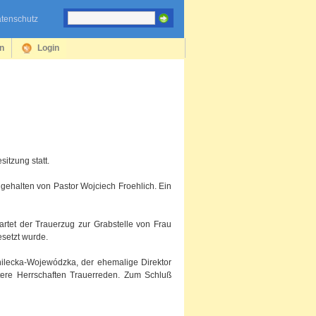
tenschutz
en
Login
itzung statt.
 gehalten von Pastor Wojciech Froehlich. Ein
rtet der Trauerzug zur Grabstelle von Frau
esetzt wurde.
anilecka-Wojewódzka, der ehemalige Direktor
ere Herrschaften Trauerreden. Zum Schluß