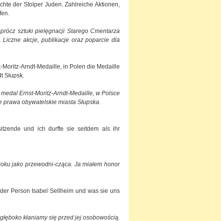
hte der Stolper Juden. Zahlreiche Aktionen,
fen.
oprócz sztuki pielęgnacji Starego Cmentarza
Liczne akcje, publikacje oraz poparcie dla
-Moritz-Arndt-Medaille, in Polen die Medaille
dt Słupsk.
medal Ernst-Moritz-Arndt-Medaille, w Polsce
e prawa obywatelskie miasta Słupska.
tzende und ich durfte sie seitdem als ihr
 roku jako przewodni-cząca. Ja miałem honor
 der Person Isabel Sellheim und was sie uns
 głęboko kłaniamy się przed jej osobowością.