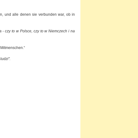
in, und alle denen sie verbunden war, ob in
 - czy to w Polsce, czy to w Niemczech i na
 Mitmenschen.“
ludzi".