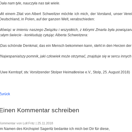
Dała nam tyle, nauczyła nas tak wiele.
Mit einem Zitat von Albert Schweitzer möchte ich mich, der Vorstand, unser Vere
Deutschland, in Polen, auf der ganzen Welt, verabschieden:
Mówiąc w imieniu naszego Związku i wszystkich, z którymi Zmarła była powiązana
całym świecie - konkluduję cytując Alberta Schweitzera:
„Das schönste Denkmal, das ein Mensch bekommen kann, steht in den Herzen der
"Najwspanialszy pomnik, jaki człowiek może otrzymać, znajduje się w sercu innych 
(Uwe Kerntopf, stv. Vorsitzender Stolper Heimatkreise e.V., Stolp, 25. August 2018)
Zurück
Einen Kommentar schreiben
Kommentar von Loll Fritz |
25.11.2018
Im Namen des Kirchspiel Sageritz bedanke ich mich bei Dir für diese,