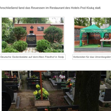
Anschließend fand das Reuessen im Restaurant des Hotels Pod Kluką statt.
Deutsche Gedenkstätte auf dem Alten Friedhof in Stolp
Vorbereitet für das Urnenbegräbn