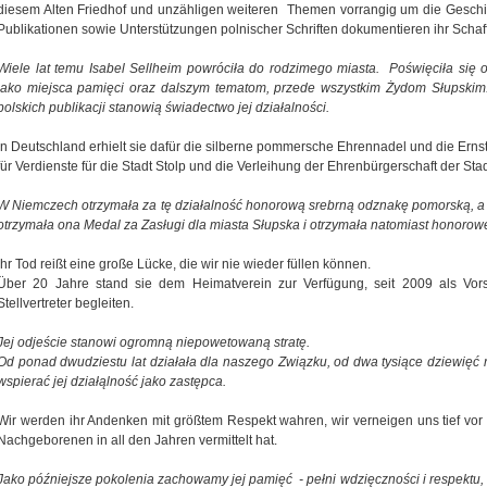
diesem Alten Friedhof und unzähligen weiteren Themen vorrangig um die Geschic
Publikationen sowie Unterstützungen polnischer Schriften dokumentieren ihr Schaf
Wiele lat temu Isabel Sellheim powróciła do rodzimego miasta. Poświęciła się 
jako miejsca pamięci oraz dalszym tematom, przede wszystkim Żydom Słupskim. 
polskich publikacji stanowią świadectwo jej działalności.
In Deutschland erhielt sie dafür die silberne pommersche Ehrennadel und die Ernst
für Verdienste für die Stadt Stolp und die Verleihung der Ehrenbürgerschaft der Sta
W Niemczech otrzymała za tę działalność honorową srebrną odznakę pomorską, a 
otrzymała ona Medal za Zasługi dla miasta Słupska i otrzymała natomiast honorow
Ihr Tod reißt eine große Lücke, die wir nie wieder füllen können.
Über 20 Jahre stand sie dem Heimatverein zur Verfügung, seit 2009 als Vorsi
Stellvertreter begleiten.
Jej odjeście stanowi ogromną niepowetowaną stratę.
Od ponad dwudziestu lat działała dla naszego Związku, od dwa tysiące dziewięć
wspierać jej działąlność jako zastępca.
Wir werden ihr Andenken mit größtem Respekt wahren, wir verneigen uns tief vor
Nachgeborenen in all den Jahren vermittelt hat.
Jako późniejsze pokolenia zachowamy jej pamięć - pełni wdzięczności i respektu,