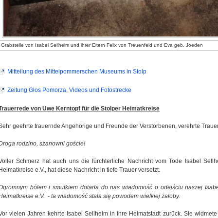
Grabstelle von Isabel Sellheim und ihrer Eltern Felix von Treuenfeld und Eva geb. Joeden
Mitteilung des Mittelpommerschen Museums in Stolp
Zeitung Głos Pomorza, Videos und Fotostrecke
Trauerrede von Uwe Kerntopf für die Stolper Heimatkreise
Sehr geehrte trauernde Angehörige und Freunde der Verstorbenen, verehrte Trau
Droga rodzino, szanowni goście!
Voller Schmerz hat auch uns die fürchterliche Nachricht vom Tode Isabel Sellh
Heimatkreise e.V., hat diese Nachricht in tiefe Trauer versetzt.
Ogromnym bólem i smutkiem dotarła do nas wiadomość o odejściu naszej Isabe
Heimatkreise e.V. - ta wiadomość stała się powodem wielkiej żałoby.
Vor vielen Jahren kehrte Isabel Sellheim in ihre Heimatstadt zurück. Sie widmet