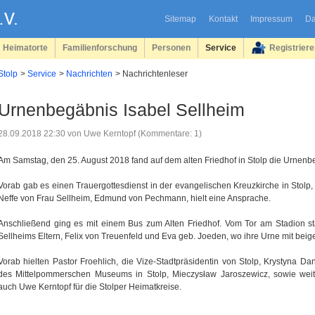
Sitemap
Kontakt
Impressum
Da
Heimatorte
Familienforschung
Personen
Service
Registrier
Stolp
Service
Nachrichten
Nachrichtenleser
Urnenbegäbnis Isabel Sellheim
28.09.2018 22:30
von Uwe Kerntopf (Kommentare: 1)
Am Samstag, den 25. August 2018 fand auf dem alten Friedhof in Stolp die Urnenbes
Vorab gab es einen Trauergottesdienst in der evangelischen Kreuzkirche in Stolp,
Neffe von Frau Sellheim, Edmund von Pechmann, hielt eine Ansprache.
Anschließend ging es mit einem Bus zum Alten Friedhof. Vom Tor am Stadion sta
Sellheims Eltern, Felix von Treuenfeld und Eva geb. Joeden, wo ihre Urne mit beig
Vorab hielten Pastor Froehlich, die Vize-Stadtpräsidentin von Stolp, Krystyna D
des Mittelpommerschen Museums in Stolp, Mieczysław Jaroszewicz, sowie weit
auch Uwe Kerntopf für die Stolper Heimatkreise.