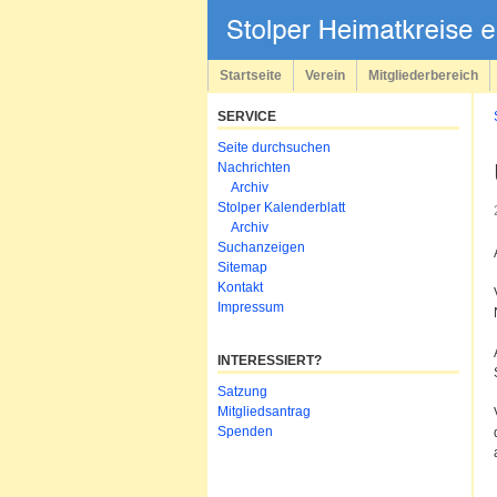
Navigation
überspringen
Startseite
Verein
Mitgliederbereich
SERVICE
Navigation
Seite durchsuchen
überspringen
Nachrichten
Archiv
Stolper Kalenderblatt
Archiv
Suchanzeigen
Sitemap
Kontakt
Impressum
INTERESSIERT?
Navigation
Satzung
überspringen
Mitgliedsantrag
Spenden