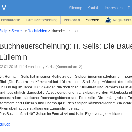
Sitemap
Kontakt
Impressum
Da
Heimatorte
Familienforschung
Personen
Service
Registrier
Stolp
Service
Nachrichten
Nachrichtenleser
Buchneuerscheinung: H. Seils: Die Bau
Lüllemin
02.01.2015 11:14
von Henry Kuritz (Kommentare: 2)
Dr. Hermann Seils hat in seiner Reihe zu den Stolper Eigentumsdörfern ein neu
Titel „Die Bauern im Kämmereidorf Lüllemin der Stadt Stolp während der Leibei
Entlassung im Jahre 1805“ werden die dörflichen Strukturen und Verhältnisse in ei
und ausführlich dargestellt. Ausgewertet und transkibiert wurden Aktenbest
insbesondere städtische Rechnungsbücher und Protokolle. Die umfangreiche Tran
Kämmereidorf Lüllemin und überhaupt zu den Stolper Kämmereidörfern ein echter
Akten überhaupt erst allgemein zugänglich gemacht.
Das Buch umfasst 407 Seiten im Format A4 und ist im Eigenverlag erschienen.
Zurück