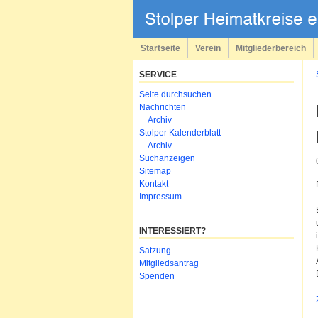
Navigation
überspringen
Startseite
Verein
Mitgliederbereich
SERVICE
Navigation
Seite durchsuchen
überspringen
Nachrichten
Archiv
Stolper Kalenderblatt
Archiv
Suchanzeigen
Sitemap
Kontakt
Impressum
INTERESSIERT?
Navigation
Satzung
überspringen
Mitgliedsantrag
Spenden