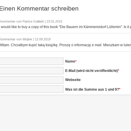
Einen Kommentar schreiben
Kommentar von Patrice Galliath |
23.01.2015
I would like to buy a copy of this book "Die Bauern im Kämmereidorf Lüllemin". Is it
Kommentar von Wojtek |
12.09.2019
Witam. Chciałbym kupić taką książkę. Proszę o informację e mail. Mieszkam w lule
Pflichtfeld
Name
*
Pflichtfeld
E-Mail (wird nicht veröffentlicht)
*
Webseite
Was ist die Summe aus 1 und 9?
*