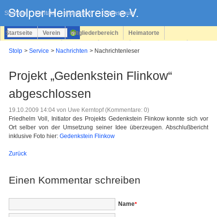
Navigation
überspringen
Sitemap
Kontakt
Impressum
Datenschutz
Startseite
Verein
Mitgliederbereich
Heimatorte
Familienforschung
Personen
Service
Registrieren
Stolp
Service
Nachrichten
Nachrichtenleser
Login
Projekt „Gedenkstein Flinkow“
abgeschlossen
19.10.2009 14:04
von Uwe Kerntopf (Kommentare: 0)
Friedhelm Voll, Initiator des Projekts Gedenkstein Flinkow konnte sich vor
Ort selber von der Umsetzung seiner Idee überzeugen. Abschlußbericht
inklusive Foto hier:
Gedenkstein Flinkow
Zurück
Einen Kommentar schreiben
Pflichtfeld
Name
*
Pflichtfeld