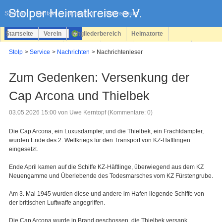
Navigation
überspringen
Sitemap
Kontakt
Impressum
Datenschutz
Startseite
Verein
Mitgliederbereich
Heimatorte
Familienforschung
Personen
Service
Registrieren
Stolp
Service
Nachrichten
Nachrichtenleser
Login
Zum Gedenken: Versenkung der
Cap Arcona und Thielbek
03.05.2026 15:00
von Uwe Kerntopf (Kommentare: 0)
Die Cap Arcona, ein Luxusdampfer, und die Thielbek, ein Frachtdampfer,
wurden Ende des 2. Weltkriegs für den Transport von KZ-Häftlingen
eingesetzt.
Ende April kamen auf die Schiffe KZ-Häftlinge, überwiegend aus dem KZ
Neuengamme und Überlebende des Todesmarsches vom KZ Fürstengrube.
Am 3. Mai 1945 wurden diese und andere im Hafen liegende Schiffe von
der britischen Luftwaffe angegriffen.
Die Cap Arcona wurde in Brand geschossen, die Thielbek versank.