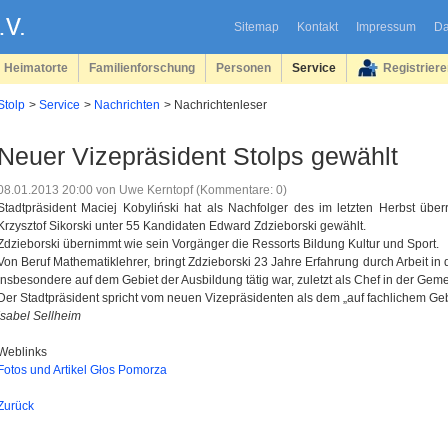
Sitemap
Kontakt
Impressum
Da
Heimatorte
Familienforschung
Personen
Service
Registrier
Stolp
Service
Nachrichten
Nachrichtenleser
Neuer Vizepräsident Stolps gewählt
08.01.2013 20:00
von Uwe Kerntopf (Kommentare: 0)
Stadtpräsident Maciej Kobyliński hat als Nachfolger des im letzten Herbst übe
Krzysztof Sikorski unter 55 Kandidaten Edward Zdzieborski gewählt.
Zdzieborski übernimmt wie sein Vorgänger die Ressorts Bildung Kultur und Sport.
Von Beruf Mathematiklehrer, bringt Zdzieborski 23 Jahre Erfahrung durch Arbeit i
insbesondere auf dem Gebiet der Ausbildung tätig war, zuletzt als Chef in der 
Der Stadtpräsident spricht vom neuen Vizepräsidenten als dem „auf fachlichem Geb
Isabel Sellheim
Weblinks
Fotos und Artikel Głos Pomorza
Zurück