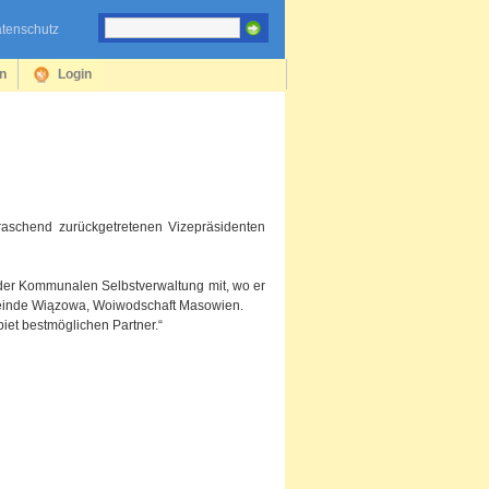
tenschutz
en
Login
rraschend zurückgetretenen Vizepräsidenten
n der Kommunalen Selbstverwaltung mit, wo er
Gemeinde Wiązowa, Woiwodschaft Masowien.
iet bestmöglichen Partner.“