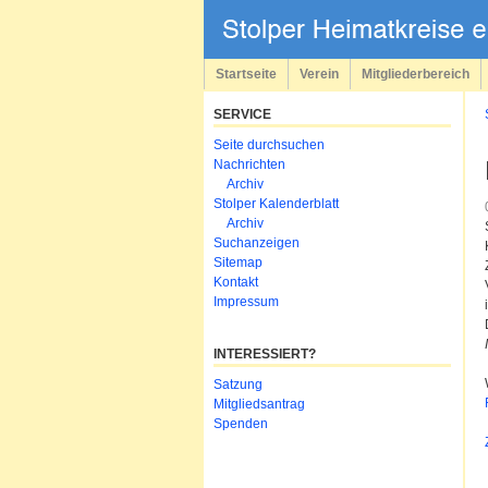
Navigation
überspringen
Startseite
Verein
Mitgliederbereich
SERVICE
Navigation
Seite durchsuchen
überspringen
Nachrichten
Archiv
Stolper Kalenderblatt
Archiv
Suchanzeigen
Sitemap
Kontakt
Impressum
INTERESSIERT?
Navigation
Satzung
überspringen
Mitgliedsantrag
Spenden