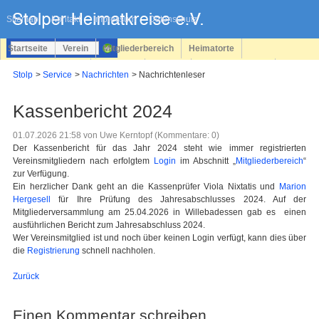
Navigation
überspringen
Sitemap
Kontakt
Impressum
Datenschutz
Startseite
Verein
Mitgliederbereich
Heimatorte
Familienforschung
Personen
Service
Registrieren
Stolp
Service
Nachrichten
Nachrichtenleser
Login
Kassenbericht 2024
01.07.2026 21:58
von Uwe Kerntopf (Kommentare: 0)
Der Kassenbericht für das Jahr 2024 steht wie immer registrierten
Vereinsmitgliedern nach erfolgtem
Login
im Abschnitt „
Mitgliederbereich
“
zur Verfügung.
Ein herzlicher Dank geht an die Kassenprüfer Viola Nixtatis und
Marion
Hergesell
für Ihre Prüfung des Jahresabschlusses 2024. Auf der
Mitgliederversammlung am 25.04.2026 in Willebadessen gab es einen
ausführlichen Bericht zum Jahresabschluss 2024.
Wer Vereinsmitglied ist und noch über keinen Login verfügt, kann dies über
die
Registrierung
schnell nachholen.
Zurück
Einen Kommentar schreiben