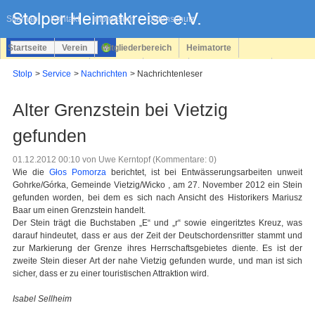
Navigation
überspringen
Sitemap
Kontakt
Impressum
Datenschutz
Startseite
Verein
Mitgliederbereich
Heimatorte
Familienforschung
Personen
Service
Registrieren
Stolp
Service
Nachrichten
Nachrichtenleser
Login
Alter Grenzstein bei Vietzig
gefunden
01.12.2012 00:10
von Uwe Kerntopf (Kommentare: 0)
Wie die
Głos Pomorza
berichtet, ist bei Entwässerungsarbeiten unweit
Gohrke/Górka, Gemeinde Vietzig/Wicko , am 27. November 2012 ein Stein
gefunden worden, bei dem es sich nach Ansicht des Historikers Mariusz
Baar um einen Grenzstein handelt.
Der Stein trägt die Buchstaben „E“ und „r“ sowie eingeritztes Kreuz, was
darauf hindeutet, dass er aus der Zeit der Deutschordensritter stammt und
zur Markierung der Grenze ihres Herrschaftsgebietes diente. Es ist der
zweite Stein dieser Art der nahe Vietzig gefunden wurde, und man ist sich
sicher, dass er zu einer touristischen Attraktion wird.
Isabel Sellheim