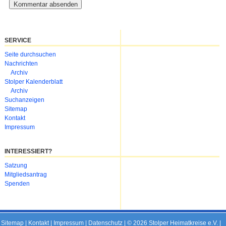
SERVICE
Navigation
Seite durchsuchen
überspringen
Nachrichten
Archiv
Stolper Kalenderblatt
Archiv
Suchanzeigen
Sitemap
Kontakt
Impressum
INTERESSIERT?
Navigation
Satzung
überspringen
Mitgliedsantrag
Spenden
Sitemap
|
Kontakt
|
Impressum
|
Datenschutz
| © 2026 Stolper Heimatkreise e.V. |