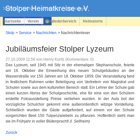
Navigation
überspringen
Sitemap
Kontakt
Impressum
Datenschutz
Startseite
Verein
Mitgliederbereich
Heimatorte
Familienforschung
Personen
Service
Registrieren
Stolp
Service
Nachrichten
Nachrichtenleser
Login
Jubiläumsfeier Stolper Lyzeum
27.10.2009 11:56
von Henry Kuritz (Kommentare: 0)
Das Lyzeum, seit 1945 mit Sitz in der ehemaligen Stephanschule, feierte
am 16. Oktober die Einweihung des neuen Schulgebäudes an der
Wasserstraße vor 150 Jahren am 18. Oktober 1859. Die Veranstaltung fand
in festlichem Rahmen unter Beteiligung von Vertretern von Magistrat und
Schulen sowie aus dem kulturellen Bereich statt. Ein Lehrer der Schule gab
einen kurzen Abriss der Schulgeschichte, ehe für eine von den Schülern
erstellte Fotoausstellung Preise verliehen wurden. In der Aula bot der
vorzügliche Schulchor gekonnt eine außerordentlich witzige Vorstellung.
Schließlich wurden die Gäste aufgefordert, auf einem vor der Schule
vorgerichten Beet 150 Tulpenzwiebeln zu pflanzen. Hoffentlich sieht man
sie im Frühjahr in voller Blütenpracht!
(I. Sellheim)
Zurück