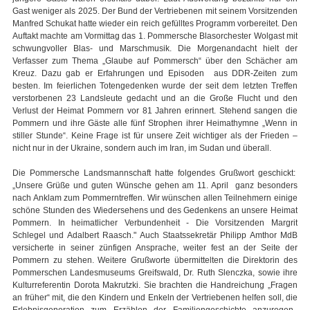
Gast weniger als 2025. Der Bund der Vertriebenen mit seinem Vorsitzenden
Manfred Schukat hatte wieder ein reich gefülltes Programm vorbereitet. Den
Auftakt machte am Vormittag das 1. Pommersche Blasorchester Wolgast mit
schwungvoller Blas- und Marschmusik. Die Morgenandacht hielt der
Verfasser zum Thema „Glaube auf Pommersch“ über den Schächer am
Kreuz. Dazu gab er Erfahrungen und Episoden aus DDR-Zeiten zum
besten. Im feierlichen Totengedenken wurde der seit dem letzten Treffen
verstorbenen 23 Landsleute gedacht und an die Große Flucht und den
Verlust der Heimat Pommern vor 81 Jahren erinnert. Stehend sangen die
Pommern und ihre Gäste alle fünf Strophen ihrer Heimathymne „Wenn in
stiller Stunde“. Keine Frage ist für unsere Zeit wichtiger als der Frieden –
nicht nur in der Ukraine, sondern auch im Iran, im Sudan und überall.
Die Pommersche Landsmannschaft hatte folgendes Grußwort geschickt:
„Unsere Grüße und guten Wünsche gehen am 11. April ganz besonders
nach Anklam zum Pommerntreffen. Wir wünschen allen Teilnehmern einige
schöne Stunden des Wiedersehens und des Gedenkens an unsere Heimat
Pommern. In heimatlicher Verbundenheit - Die Vorsitzenden Margrit
Schlegel und Adalbert Raasch." Auch Staatssekretär Philipp Amthor MdB
versicherte in seiner zünfigen Ansprache, weiter fest an der Seite der
Pommern zu stehen. Weitere Grußworte übermittelten die Direktorin des
Pommerschen Landesmuseums Greifswald, Dr. Ruth Slenczka, sowie ihre
Kulturreferentin Dorota Makrutzki. Sie brachten die Handreichung „Fragen
an früher“ mit, die den Kindern und Enkeln der Vertriebenen helfen soll, die
Erlebnisgeneration zum Erzählen der Familiengeschichte anzuregen.