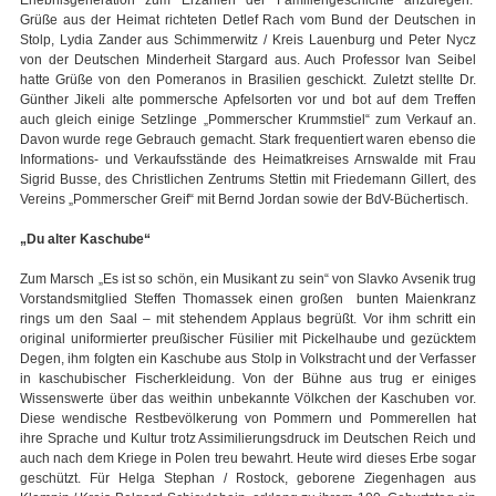
Grüße aus der Heimat richteten Detlef Rach vom Bund der Deutschen in
Stolp, Lydia Zander aus Schimmerwitz / Kreis Lauenburg und Peter Nycz
von der Deutschen Minderheit Stargard aus. Auch Professor Ivan Seibel
hatte Grüße von den Pomeranos in Brasilien geschickt. Zuletzt stellte Dr.
Günther Jikeli alte pommersche Apfelsorten vor und bot auf dem Treffen
auch gleich einige Setzlinge „Pommerscher Krummstiel“ zum Verkauf an.
Davon wurde rege Gebrauch gemacht. Stark frequentiert waren ebenso die
Informations- und Verkaufsstände des Heimatkreises Arnswalde mit Frau
Sigrid Busse, des Christlichen Zentrums Stettin mit Friedemann Gillert, des
Vereins „Pommerscher Greif“ mit Bernd Jordan sowie der BdV-Büchertisch.
„Du alter Kaschube“
Zum Marsch „Es ist so schön, ein Musikant zu sein“ von Slavko Avsenik trug
Vorstandsmitglied Steffen Thomassek einen großen bunten Maienkranz
rings um den Saal – mit stehendem Applaus begrüßt. Vor ihm schritt ein
original uniformierter preußischer Füsilier mit Pickelhaube und gezücktem
Degen, ihm folgten ein Kaschube aus Stolp in Volkstracht und der Verfasser
in kaschubischer Fischerkleidung. Von der Bühne aus trug er einiges
Wissenswerte über das weithin unbekannte Völkchen der Kaschuben vor.
Diese wendische Restbevölkerung von Pommern und Pommerellen hat
ihre Sprache und Kultur trotz Assimilierungsdruck im Deutschen Reich und
auch nach dem Kriege in Polen treu bewahrt. Heute wird dieses Erbe sogar
geschützt. Für Helga Stephan / Rostock, geborene Ziegenhagen aus