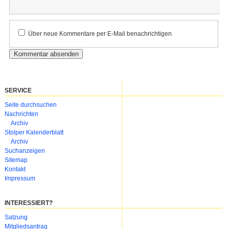
Kommentar
Über neue Kommentare per E-Mail benachrichtigen
SERVICE
Navigation
Seite durchsuchen
überspringen
Nachrichten
Archiv
Stolper Kalenderblatt
Archiv
Suchanzeigen
Sitemap
Kontakt
Impressum
INTERESSIERT?
Navigation
Satzung
überspringen
Mitgliedsantrag