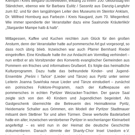
Klempin / Kreis Belgard-Schievlebein, erklang zu ihrem 100. Geburtstag ein
Ständchen, ebenso wie für Barbara Eulitz / Sassnitz aus Danzig-Langfuhr
zum 82. und für den langjährigen Leiter des Museums im Steintor Anklam,
Dr. Wilfried Hornburg aus Farbezin / Kreis Naugard, zum 70. Wiegenfest.
Wie immer spendierte der Veranstalter dazu eine Saalrunde Kräuterlikör
„Stargarder Mampe halb & halb“.
Mittagessen, Kaffee und Kuchen reichten zum Glück für den großen
Ansturm, denn der Veranstalter hatte auf pommersche Art gut vorgesorgt, so
dass noch übrig blieb. Inzwischen war auch Pfarrer Bernhard Riedel
eingetroffen. Eine Kindtaufe hatte ihn zur Andacht am Vormittag verhindert –
nun entbot er als Vorsitzender des Konvents evanglischer Gemeinden aus
Pommern ein frisches und informatives Grußwort. Es folgte das heimatliche
Kulturprogramm. Dazu hatte das befreundete Kinder- und Jugend-
Ensemble „Pieśni i Tańce“ (Lieder und Tänze) aus Pyritz unter seiner
Leiterin Joanna Suwińska neue Lieder und Tänze einstudiert – zunächst
ein polnisches Folklore-Programm, nach der Kaffeepause ein
pommersches in echten Pyritzer Weizacker-Trachten. Der ganze Saal
zeigte sich von den 40 Kindern und Jugendlichen begeistert. Als
Gastgeschenk überreichte die Betreuerin des Heimatkreise Pyritz,
Heidemarie Schaller aus Grimmen, ein Modell der Pyritzer Stadtmauer
mitsamt dem Stettiner Tor und allen Türmen. Diese wertvolle Bastelarbeit
hatte ein alter, inzwischen verstorbener Pyritzer in wochenlanger Kleinarbeit
angefertigt – es wird nun in der Heimat die deutsche Geschichte
dokumentieren. Danach stimmte der Shanty-Chor Insel Usedom e.V.