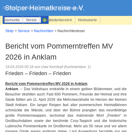
Navigation
überspringen
Sitemap
Kontakt
Impressum
Datenschutz
Startseite
Verein
Mitgliederbereich
Heimatorte
Familienforschung
Personen
Service
Registrieren
Stolp
Service
Nachrichten
Nachrichtenleser
Login
Bericht vom Pommerntreffen MV
2026 in Anklam
19.04.2026 00:16
von Uwe Kerntopf (Kommentare: 1)
Frieden – Frieden – Frieden
Bericht vom Pommerntreffen MV 2026 in Anklam
Anklam
. – Das Volkshaus erstrahlte in einem gelben Blütenmeer, und die
Besucher strahlten auch: Fast 600 Pommern, Freunde der Heimat und ihre
Gäste füllten am 11. April 2026 die Mehrzweckhalle im Herzen der kleinen
Stadt Anklam. Ein langer Reigen fast aller pommerschen Heimatfahnen
schmückte die Wände, und über der Bühne prangten das neunfeldrige
große Pommernwappen, sechsmal das mahnende Wort „Frieden“ in
Großbuchstaben sowie der berühmte Croy-Teppich und die historische
Lubinsche Pommernkarte im Großformat. Mehr als 50 neue und vor allem
jüngere Gäste waren erstmals dabei. Laut Auswertung bezahlte nur ein