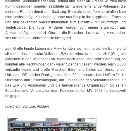
bekannte Seemannslieder von Heimat und Meer an – diese wurden nicht
nur mitgesungen, sondern es bildete sich wieder eine lange Polonaise, die
mehrere Runden durch den Saal zog. Erstmals beim Pommerntreffen kam
eine sechsköpfige Kaschubengruppe aus Stolp in ihren typischen Trachten
und den bekannten Volksinstrumenten zum Einsatz – mit Brummtopf und
Teufelsgeige. Die flotten Rhytmen wurden von einem Brummtopf aus
Anklam kräftig unterstützt. Obwohl die Besucher davon wenig verstanden,
schunkelten und klatschten sie tüchtig mit.
Zum Große Finale kamen alle Mitwirkenden noch einmal auf die Bühne und
stimmten das polnische Volkslied „Szla dziewieczka do laseczka“ (Ging ein
Mädchen in das Wäldchen) an. Wenn auch ohne öffentliche Förderung, so
konnten alle Rechnungen dank vieler Spenden bezahlt werden. Auch 3.000
verkaufte kleine und große Flaschen Bärenfang halfen zur Deckung der
Unkosten. Öffentlicher Dank galt den über 30 ehrenamtlichen Helfern für die
Dekoration und Essensausgabe, am Einlass und den Verkaufsständen, für
das Ein- und Ausräumen und die hervorragende Organisation. So sehen
Besucher und Veranstalter dem Pommerntreffen MV 2027 hoffnungsvoll
entgegen.
Friedhelm Schülke, Anklam