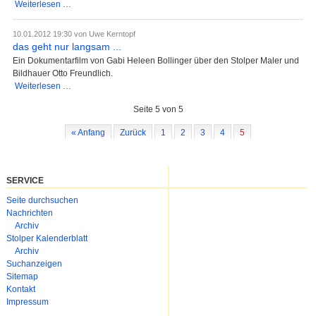
Zum
Weiterlesen …
300.
Geburtstag
10.01.2012 19:30
von Uwe Kerntopf
Friedrichs
das geht nur langsam ...
des
Ein Dokumentarfilm von Gabi Heleen Bollinger über den Stolper Maler und
Großen
Bildhauer Otto Freundlich.
das
Weiterlesen …
geht
Seite 5 von 5
nur
langsam
« Anfang
Zurück
1
2
3
4
5
...
SERVICE
Navigation
Seite durchsuchen
überspringen
Nachrichten
Archiv
Stolper Kalenderblatt
Archiv
Suchanzeigen
Sitemap
Kontakt
Impressum