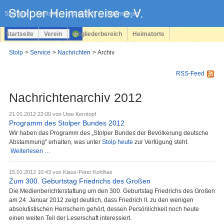
Navigation
überspringen
Sitemap
Kontakt
Impressum
Datenschutz
Startseite
Verein
Mitgliederbereich
Heimatorte
Familienforschung
Personen
Service
Registrieren
Stolp
Service
Nachrichten
Archiv
Login
RSS-Feed
Nachrichtenarchiv 2012
21.01.2012 22:00
von Uwe Kerntopf
Programm des Stolper Bundes 2012
Wir haben das Programm des „Stolper Bundes der Bevölkerung deutsche
Abstammung" erhalten, was unter
Stolp heute
zur Verfügung steht.
Programm
Weiterlesen …
des
Stolper
15.01.2012 10:43
von Klaus-Peter Kohlhas
Bundes
Zum 300. Geburtstag Friedrichs des Großen
2012
Die Medienberichterstattung um den 300. Geburtstag Friedrichs des Großen
am 24. Januar 2012 zeigt deutlich, dass Friedrich II. zu den wenigen
absolutistischen Herrschern gehört, dessen Persönlichkeit noch heute
einen weiten Teil der Leserschaft interessiert.