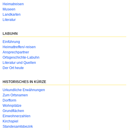
Heimatreisen
Museen
Landkarten
Literatur
LABUHN
Navigation
Einführung
überspringen
Heimattreffen/-reisen
Ansprechpartner
Ortsgeschichte-Labuhn
Literatur und Quellen
Der Ort heute
HISTORISCHES IN KÜRZE
Urkundliche Erwähnungen
Zum Ortsnamen
Dorfform
Wohnplätze
Grundflächen
Einwohnerzahlen
Kirchspiel
Standesamtsbezirk