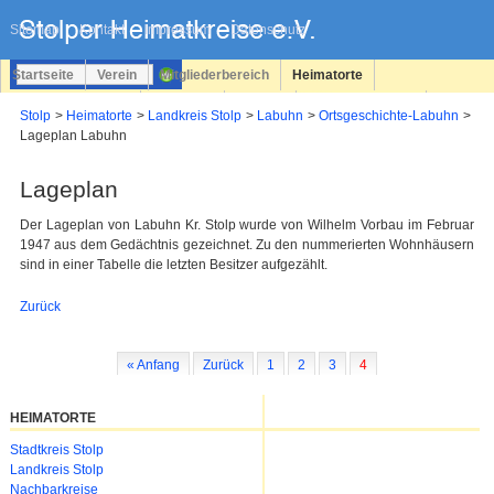
Navigation
überspringen
Sitemap
Kontakt
Impressum
Datenschutz
Startseite
Verein
Mitgliederbereich
Heimatorte
Familienforschung
Personen
Service
Registrieren
Stolp
Heimatorte
Landkreis Stolp
Labuhn
Ortsgeschichte-Labuhn
Lageplan Labuhn
Login
Lageplan
Der Lageplan von Labuhn Kr. Stolp wurde von Wilhelm Vorbau im Februar
1947 aus dem Gedächtnis gezeichnet. Zu den nummerierten Wohnhäusern
sind in einer Tabelle die letzten Besitzer aufgezählt.
Zurück
« Anfang
Zurück
1
2
3
4
HEIMATORTE
Navigation
Stadtkreis Stolp
überspringen
Landkreis Stolp
Nachbarkreise