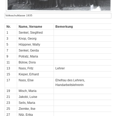
Volksschulklasse 1935
Nr.
Name, Vorname
Bemerkung
1
Senkel, Siegfried
3
Knop, Georg
5
Höppner, Wally
7
Senkel, Gerda
9
Potratz, Maria
11
Bülow, Dora
13
Nass, Fritz
Lehrer
15
Kieper, Erhard
17
Nass, Else
Ehefrau des Lehrers,
Handarbeitslehrerin
19
Misch, Maria
21
Jakobi, Luise
23
Seils, Maria
25
Ziemke, Ilse
27
Nitz, Erika