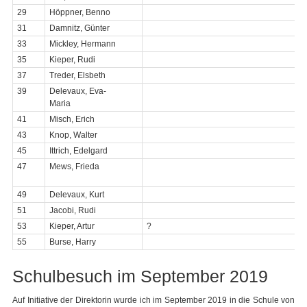
29
Höppner, Benno
31
Damnitz, Günter
33
Mickley, Hermann
35
Kieper, Rudi
37
Treder, Elsbeth
39
Delevaux, Eva-
Maria
41
Misch, Erich
43
Knop, Walter
45
Ittrich, Edelgard
47
Mews, Frieda
49
Delevaux, Kurt
51
Jacobi, Rudi
53
Kieper, Artur
?
55
Burse, Harry
Schulbesuch im September 2019
Auf Initiative der Direktorin wurde ich im September 2019 in die Schule von