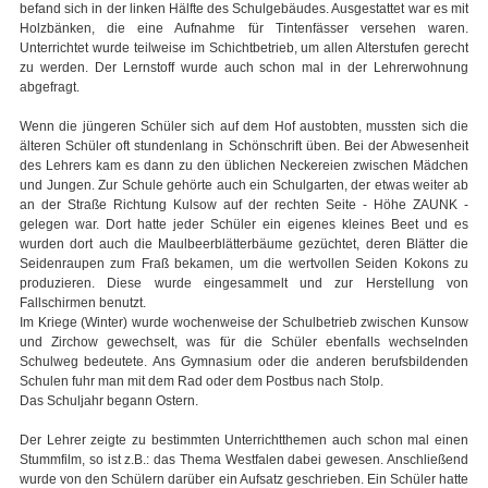
befand sich in der linken Hälfte des Schulgebäudes. Ausgestattet war es mit
Holzbänken, die eine Aufnahme für Tintenfässer versehen waren.
Unterrichtet wurde teilweise im Schichtbetrieb, um allen Alterstufen gerecht
zu werden. Der Lernstoff wurde auch schon mal in der Lehrerwohnung
abgefragt.
Wenn die jüngeren Schüler sich auf dem Hof austobten, mussten sich die
älteren Schüler oft stundenlang in Schönschrift üben. Bei der Abwesenheit
des Lehrers kam es dann zu den üblichen Neckereien zwischen Mädchen
und Jungen. Zur Schule gehörte auch ein Schulgarten, der etwas weiter ab
an der Straße Richtung Kulsow auf der rechten Seite - Höhe ZAUNK -
gelegen war. Dort hatte jeder Schüler ein eigenes kleines Beet und es
wurden dort auch die Maulbeerblätterbäume gezüchtet, deren Blätter die
Seidenraupen zum Fraß bekamen, um die wertvollen Seiden Kokons zu
produzieren. Diese wurde eingesammelt und zur Herstellung von
Fallschirmen benutzt.
Im Kriege (Winter) wurde wochenweise der Schulbetrieb zwischen Kunsow
und Zirchow gewechselt, was für die Schüler ebenfalls wechselnden
Schulweg bedeutete. Ans Gymnasium oder die anderen berufsbildenden
Schulen fuhr man mit dem Rad oder dem Postbus nach Stolp.
Das Schuljahr begann Ostern.
Der Lehrer zeigte zu bestimmten Unterrichtthemen auch schon mal einen
Stummfilm, so ist z.B.: das Thema Westfalen dabei gewesen. Anschließend
wurde von den Schülern darüber ein Aufsatz geschrieben. Ein Schüler hatte