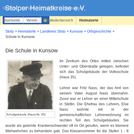
Navigation
überspringen
Sitemap
Kontakt
Impressum
Datenschutz
Startseite
Verein
Mitgliederbereich
Heimatorte
Familienforschung
Personen
Service
Registrieren
Stolp
Heimatorte
Landkreis Stolp
Kunsow
Ortsgeschichte
Schule in Kunsow
Login
Die Schule in Kunsow
Im Zentrum des Ortes mitten zwischen
Unter- und Oberstraße gelegen, befindet
sich das Schulgebäude der Volksschule
(Haus 35).
Lehrer war Fritz Nass, der das Amt von
seinem Vater August Nass übernahm.
Zuvor war er Lehrer an einer Mittelschule
in Stettin. Die Ehefrau des Lehrers, Else
Nass wohnte mit in der
Schulgebäude (Haus-Nr. 35)
gemeinschaftlichen Lehrerwohnung im
rechten Teil des Schulgebäudes. Sie
wurde als gelernte Krankenschwester oft im Ort gerufen, wenn es kleinere
Wehwehchen zu behandeln gab. Das Klassenzimmer für die Stufen 1 - 8