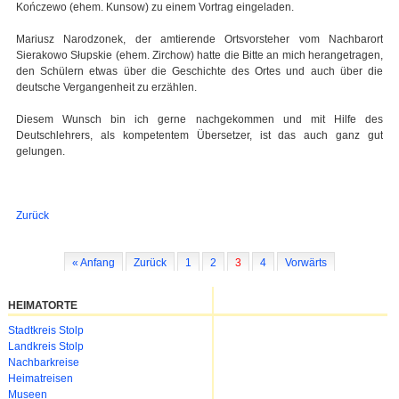
Kończewo (ehem. Kunsow) zu einem Vortrag eingeladen.
Mariusz Narodzonek, der amtierende Ortsvorsteher vom Nachbarort
Sierakowo Słupskie (ehem. Zirchow) hatte die Bitte an mich herangetragen,
den Schülern etwas über die Geschichte des Ortes und auch über die
deutsche Vergangenheit zu erzählen.
Diesem Wunsch bin ich gerne nachgekommen und mit Hilfe des
Deutschlehrers, als kompetentem Übersetzer, ist das auch ganz gut
gelungen.
Zurück
« Anfang
Zurück
1
2
3
4
Vorwärts
HEIMATORTE
Navigation
Stadtkreis Stolp
überspringen
Landkreis Stolp
Nachbarkreise
Heimatreisen
Museen