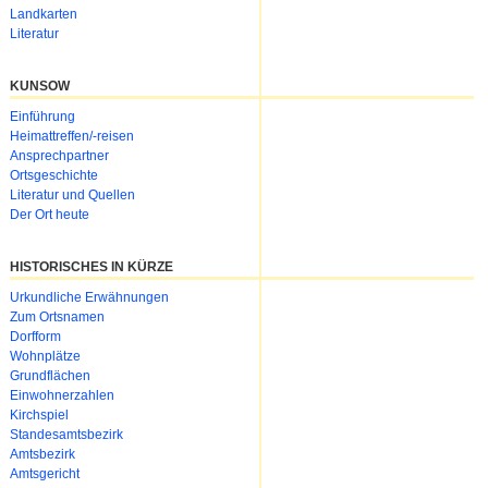
Landkarten
Literatur
KUNSOW
Navigation
Einführung
überspringen
Heimattreffen/-reisen
Ansprechpartner
Ortsgeschichte
Literatur und Quellen
Der Ort heute
HISTORISCHES IN KÜRZE
Urkundliche Erwähnungen
Zum Ortsnamen
Dorfform
Wohnplätze
Grundflächen
Einwohnerzahlen
Kirchspiel
Standesamtsbezirk
Amtsbezirk
Amtsgericht