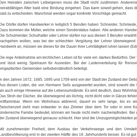
Den Heiraten zwischen Leibeigenen muss die Stadt nicht zustimmen. Anderersei
heiratsfähigen Alter bald eine Bindung eingehen. Das kann soweit gehen, dass 
bald zu entscheiden. Manchmal werden sogar konkrete Vorschläge gemacht.
Die Dörfer dürfen Handwerker in lediglich 5 Berufen haben: Schneider, Schmied
Dazu kommen die Müller, welche einen Sonderstatus haben. Alle anderen Handwe
Die Schulmeister, Schulhalter oder Lehrer dürfen nur aus diesen 5 Berufen erwäh
nachgehen wollen, was bei der schlechten Vergütung der Lehrer überwiegend 
Handwerk an, müssen sie dieses für die Dauer ihrer Lehrtätigkeit ruhen lassen (E
Die rege Anteilnahme am kirchlichen Leben ist für viele ein starkes Bedürfnis. Der
und lässt wenig Spielraum für Ausreden. Bei der Lastenverteilung für Renov
eingepfarrten Gemeinden selbstverständlich beteiligt.
In den Jahren 1672, 1685, 1695 und 1709 wird von der Stadt der Zustand der Gebä
Aus diesen Listen, die von Hermann Seils ausgewertet wurden, sind sowohl die
als auch einige Hinweise auf die Lebensumstände. Es wird deutlich, dass Wohnhä
Das Stroh der Dächer, die überwiegend als löchrig, nicht dicht oder in Gänze fehlen
entflammbar. Wenn ein Wohnhaus abbrennt, dauert es sehr lange, bis es wi
Zwischenzeit zieht man entweder in das Zimmer über dem Tor oder in eine K
kinderreiche Familie bedeutet, können wir heute nicht mehr nachempfinden. Bei
der Zustand überwiegend genauso schlecht. Hier sind die Umzugsmöglichkeiten j
Mit zunehmender Freiheit, dem Ausbau der Verkehrswege und den Umstellu
Landbevölkerung erst in der zweiten Hälfte des 19. Jahrhunderts besser. Es ist gut 