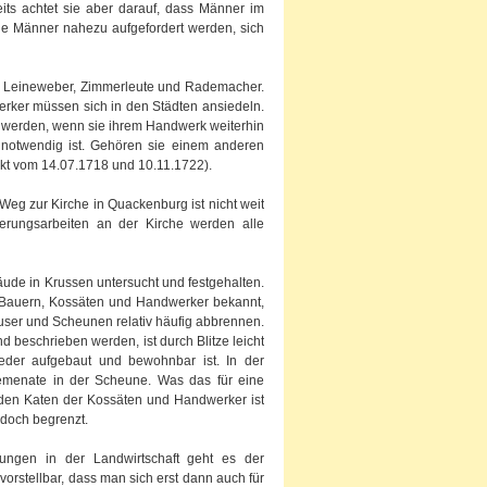
ts achtet sie aber darauf, dass Männer im
die Männer nahezu aufgefordert werden, sich
e, Leineweber, Zimmerleute und Rademacher.
rker müssen sich in den Städten ansiedeln.
lt werden, wenn sie ihrem Handwerk weiterhin
notwendig ist. Gehören sie einem anderen
dikt vom 14.07.1718 und 10.11.1722).
 Weg zur Kirche in Quackenburg ist nicht weit
ierungsarbeiten an der Kirche werden alle
ude in Krussen untersucht und festgehalten.
 Bauern, Kossäten und Handwerker bekannt,
user und Scheunen relativ häufig abbrennen.
d beschrieben werden, ist durch Blitze leicht
eder aufgebaut und bewohnbar ist. In der
emenate in der Scheune. Was das für eine
 den Katen der Kossäten und Handwerker ist
edoch begrenzt.
ngen in der Landwirtschaft geht es der
vorstellbar, dass man sich erst dann auch für