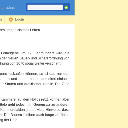
tenschutz
en
Login
ches und politisches Leben
Leibeigene. Im 17. Jahrhundert wird die
 in der Neuen Bauer- und Schäferordnung von
dnung von 1670 sogar weiter verschärft.
igene loskaufen können, so ist das nur den
auern und Landarbeiter aber nicht einfach,
 Strafen und drastischer Urteile. Die Ziele
r Kämmerei auf den Hof gesetzt, können aber
 Stolp geht jedoch, im Gegensatz zu anderen
n Kämmereiakten gibt es viele Hinweise, dass
n. Die Bauern bleiben auch lange auf ihren
ng der Höfe.