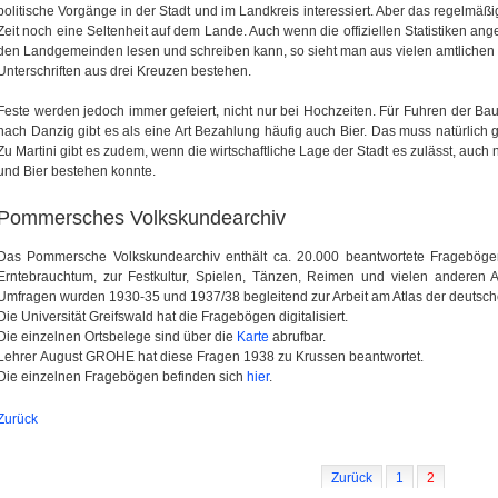
politische Vorgänge in der Stadt und im Landkreis interessiert. Aber das regelmäß
Zeit noch eine Seltenheit auf dem Lande. Auch wenn die offiziellen Statistiken 
den Landgemeinden lesen und schreiben kann, so sieht man aus vielen amtlichen
Unterschriften aus drei Kreuzen bestehen.
Feste werden jedoch immer gefeiert, nicht nur bei Hochzeiten. Für Fuhren der Bau
nach Danzig gibt es als eine Art Bezahlung häufig auch Bier. Das muss natürlich g
Zu Martini gibt es zudem, wenn die wirtschaftliche Lage der Stadt es zulässt, auch 
und Bier bestehen konnte.
Pommersches Volkskundearchiv
Das Pommersche Volkskundearchiv enthält ca. 20.000 beantwortete Fragebö
Erntebrauchtum, zur Festkultur, Spielen, Tänzen, Reimen und vielen anderen 
Umfragen wurden 1930-35 und 1937/38 begleitend zur Arbeit am Atlas der deutsch
Die Universität Greifswald hat die Fragebögen digitalisiert.
Die einzelnen Ortsbelege sind über die
Karte
abrufbar.
Lehrer August GROHE hat diese Fragen 1938 zu Krussen beantwortet.
Die einzelnen Fragebögen befinden sich
hier
.
Zurück
Zurück
1
2