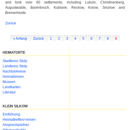
and took over 60 settlements, including Lubzin, Christinenberg,
Augustwalde, Barenbruch, Kublank, Reckow, Kolow, Sinzlow and
Breinerheide.
Zurück
« Anfang
Zurück
1
2
3
4
5
6
7
8
9
HEIMATORTE
Navigation
Stadtkreis Stolp
überspringen
Landkreis Stolp
Nachbarkreise
Heimatreisen
Museen
Landkarten
Literatur
KLEIN SILKOW
Navigation
Einführung
überspringen
Heimattreffen/-reisen
Ansprechpartner
Ortsgeschichte