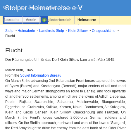
Navigation
überspringen
Sitemap
Kontakt
Impressum
Datenschutz
Startseite
Verein
Mitgliederbereich
Heimatorte
Familienforschung
Personen
Service
Registrieren
Stolp
Heimatorte
Landkreis Stolp
Klein Silkow
Ortsgeschichte
Flucht
Login
Flucht
Der Räumungsbefehl für das Dorf Klein Silkow kam am 5. März 1945.
March 08th, 1945
From the
Soviet Information Bureau
:
On March 8, the advancing 2nd Belarussian Front forces captured the towns
of Bytow (Butow) and Koscierzyna (Berendt), major centers of rail and road
ways and major German strongpoints en route to Danzig, and took upwards
of another 300 settlements, among which are the towns of Adlich Liebenau,
Peplin, Rajkau, Swaroschin, Schadrau, Meisterwalde, Stangenwalde,
Eggertshutte, Grabuwko, Kaliska, Kornen, Nakel, Borntuchen, Alt Kolziglow,
Klein and Gross Gansen, Klein Silkow, Quackenburg and Franzen. On
March 7, the Front's forces captured 2,000-plus German soldiers and
officers. On the Stettin approach, northwest and west of the town of Stargard,
the Red Army fought to drive the enemy from the east bank of the Oder River