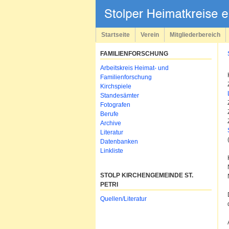
Navigation
überspringen
Startseite
Verein
Mitgliederbereich
FAMILIENFORSCHUNG
Navigation
Arbeitskreis Heimat- und
überspringen
Familienforschung
Kirchspiele
Standesämter
Fotografen
Berufe
Archive
Literatur
Datenbanken
Linkliste
STOLP KIRCHENGEMEINDE ST.
PETRI
Navigation
Quellen/Literatur
überspringen