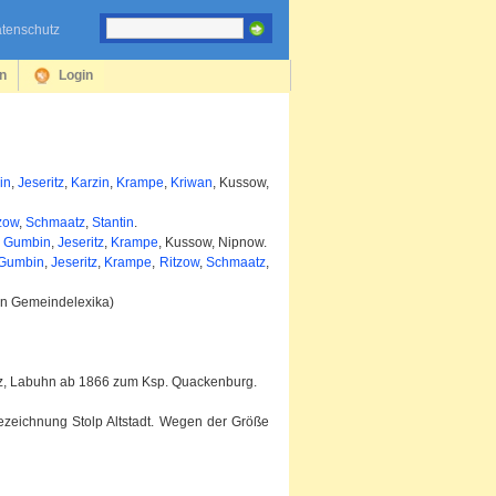
tenschutz
en
Login
in
,
Jeseritz
,
Karzin
,
Krampe
,
Kriwan
, Kussow,
zow
,
Schmaatz
,
Stantin
.
,
Gumbin
,
Jeseritz
,
Krampe
, Kussow, Nipnow.
Gumbin
,
Jeseritz
,
Krampe
,
Ritzow
,
Schmaatz
,
en Gemeindelexika)
z, Labuhn ab 1866 zum Ksp. Quackenburg.
Bezeichnung Stolp Altstadt. Wegen der Größe