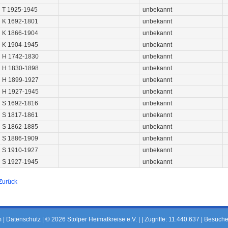
T 1925-1945
unbekannt
K 1692-1801
unbekannt
K 1866-1904
unbekannt
K 1904-1945
unbekannt
H 1742-1830
unbekannt
H 1830-1898
unbekannt
H 1899-1927
unbekannt
H 1927-1945
unbekannt
S 1692-1816
unbekannt
S 1817-1861
unbekannt
S 1862-1885
unbekannt
S 1886-1909
unbekannt
S 1910-1927
unbekannt
S 1927-1945
unbekannt
Zurück
m
|
Datenschutz
| © 2026 Stolper Heimatkreise e.V. | |
Zugriffe: 11.440.637 | Besuche