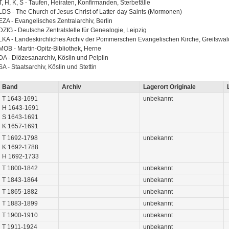
T, H, K, S - Taufen, Heiraten, Konfirmanden, Sterbefälle
LDS - The Church of Jesus Christ of Latter-day Saints (Mormonen)
EZA - Evangelisches Zentralarchiv, Berlin
DZfG - Deutsche Zentralstelle für Genealogie, Leipzig
LKA - Landeskirchliches Archiv der Pommerschen Evangelischen Kirche, Greifswal
MOB - Martin-Opitz-Bibliothek, Herne
DA - Diözesanarchiv, Köslin und Pelplin
SA - Staatsarchiv, Köslin und Stettin
Band
Archiv
Lagerort Originale
T 1643-1691
unbekannt
H 1643-1691
S 1643-1691
K 1657-1691
T 1692-1798
unbekannt
K 1692-1788
H 1692-1733
T 1800-1842
unbekannt
T 1843-1864
unbekannt
T 1865-1882
unbekannt
T 1883-1899
unbekannt
T 1900-1910
unbekannt
T 1911-1924
unbekannt