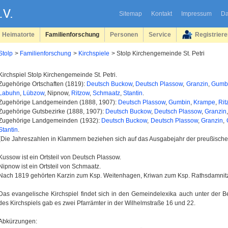
Sitemap
Kontakt
Impressum
Da
Heimatorte
Familienforschung
Personen
Service
Registrier
Stolp
Familienforschung
Kirchspiele
Stolp Kirchengemeinde St. Petri
Kirchspiel Stolp Kirchengemeinde St. Petri.
Zugehörige Ortschaften (1819):
Deutsch Buckow
,
Deutsch Plassow
,
Granzin
,
Gumb
Labuhn
,
Lübzow
, Nipnow,
Ritzow
,
Schmaatz
,
Stantin
.
Zugehörige Landgemeinden (1888, 1907):
Deutsch Plassow
,
Gumbin
,
Krampe
,
Rit
Zugehörige Gutsbezirke (1888, 1907):
Deutsch Buckow
,
Deutsch Plassow
,
Granzin
Zugehörige Landgemeinden (1932):
Deutsch Buckow
,
Deutsch Plassow
,
Granzin
,
Stantin
.
(Die Jahreszahlen in Klammern beziehen sich auf das Ausgabejahr der preußisch
Kussow ist ein Ortsteil von Deutsch Plassow.
Nipnow ist ein Ortsteil von Schmaatz.
Nach 1819 gehörten Karzin zum Ksp. Weitenhagen, Kriwan zum Ksp. Rathsdamnit
Das evangelische Kirchspiel findet sich in den Gemeindelexika auch unter der 
des Kirchspiels gab es zwei Pfarrämter in der Wilhelmstraße 16 und 22.
Abkürzungen: