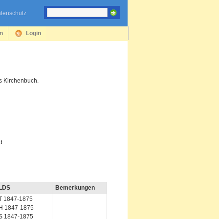
tenschutz
en
Login
es Kirchenbuch.
d
LDS
Bemerkungen
T 1847-1875
H 1847-1875
S 1847-1875