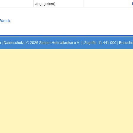
angegeben)
Zurück
m
|
Datenschutz
| © 2026 Stolper Heimatkreise e.V. | |
Zugriffe: 11.441.000 | Besuche