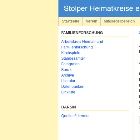
Navigation
überspringen
Startseite
Verein
Mitgliederbereich
FAMILIENFORSCHUNG
Navigation
Arbeitskreis Heimat- und
überspringen
Familienforschung
Kirchspiele
Standesämter
Fotografen
Berufe
Archive
Literatur
Datenbanken
Linkliste
DARSIN
Navigation
Quellen/Literatur
überspringen