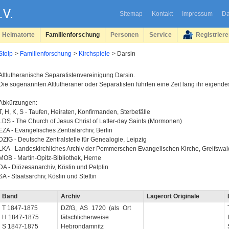
Sitemap
Kontakt
Impressum
Da
Heimatorte
Familienforschung
Personen
Service
Registrier
Stolp
Familienforschung
Kirchspiele
Darsin
Altlutheranische Separatistenvereinigung Darsin.
Die sogenannten Altlutheraner oder Separatisten führten eine Zeit lang ihr eigend
Abkürzungen:
T, H, K, S - Taufen, Heiraten, Konfirmanden, Sterbefälle
LDS - The Church of Jesus Christ of Latter-day Saints (Mormonen)
EZA - Evangelisches Zentralarchiv, Berlin
DZfG - Deutsche Zentralstelle für Genealogie, Leipzig
LKA - Landeskirchliches Archiv der Pommerschen Evangelischen Kirche, Greifswal
MOB - Martin-Opitz-Bibliothek, Herne
DA - Diözesanarchiv, Köslin und Pelplin
SA - Staatsarchiv, Köslin und Stettin
Band
Archiv
Lagerort Originale
T 1847-1875
DZfG, AS 1720 (als Ort
H 1847-1875
fälschlicherweise
S 1847-1875
Hebrondamnitz