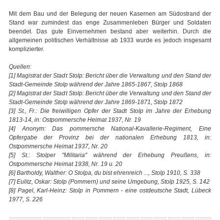
Mit dem Bau und der Belegung der neuen Kasernen am Südostrand der
Stand war zumindest das enge Zusammenleben Bürger und Soldaten
beendet. Das gute Einvernehmen bestand aber weiterhin. Durch die
allgemeinen politischen Verhältnisse ab 1933 wurde es jedoch insgesamt
komplizierter.
Quellen:
[1] Magistrat der Stadt Stolp: Bericht über die Verwaltung und den Stand der
Stadt-Gemeinde Stolp während der Jahre 1865-1867, Stolp 1868
[2] Magistrat der Stadt Stolp: Bericht über die Verwaltung und den Stand der
Stadt-Gemeinde Stolp während der Jahre 1869-1871, Stolp 1872
[3] St., Fr.: Die freiwilligen Opfer der Stadt Stolp im Jahre der Erhebung
1813-14, in: Ostpommersche Heimat 1937, Nr. 19
[4] Anonym: Das pommersche National-Kavallerie-Regiment, Eine
Opfergabe der Provinz bei der nationalen Erhebung 1813, in:
Ostpommersche Heimat 1937, Nr. 20
[5] St.: Stolper "Militaria" während der Erhebung Preußens, in:
Ostpommersche Heimat 1938, Nr. 19 u. 20
[6] Bartholdy, Walther: O Stolpa, du bist ehrenreich ..., Stolp 1910, S. 338
[7] Eulitz, Oskar: Stolp (Pommern) und seine Umgebung, Stolp 1925, S. 142
[8] Pagel, Karl-Heinz: Stolp in Pommern - eine ostdeutsche Stadt, Lübeck
1977, S. 226