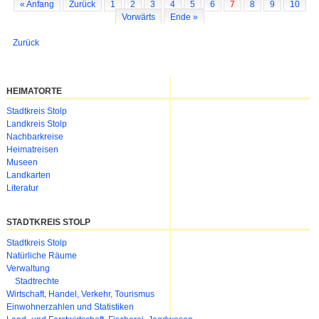
« Anfang
Zurück
1
2
3
4
5
6
7
8
9
10
Vorwärts
Ende »
Zurück
HEIMATORTE
Navigation
Stadtkreis Stolp
überspringen
Landkreis Stolp
Nachbarkreise
Heimatreisen
Museen
Landkarten
Literatur
STADTKREIS STOLP
Navigation
Stadtkreis Stolp
überspringen
Natürliche Räume
Verwaltung
Stadtrechte
Wirtschaft, Handel, Verkehr, Tourismus
Einwohnerzahlen und Statistiken