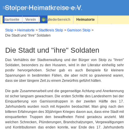
Navigation
überspringen
Sitemap
Kontakt
Impressum
Datenschutz
Startseite
Verein
Mitgliederbereich
Heimatorte
Familienforschung
Personen
Service
Registrieren
Stolp
Heimatorte
Stadtkreis Stolp
Garnison Stolp
Die Stadt und "ihre" Soldaten
Login
Die Stadt und "ihre" Soldaten
Das Verhältnis der Stadtverwaltung und der Bürger von Stolp zu "ihren"
Soldaten, besonders zu den Husaren, wird in der Literatur einhellig sehr
postiv hervorgehoben. Sicher gab es auch Beispiele für kleinere
Spannungen in bestimmten Fällen, die aber nicht so gravierend waren,
dass sie über längere Zeit zu einem Zerwürfnis geführt hätten.
Die gute Zusammenarbeit und die gegenseitige Achtung und Anerkennung
ist sicher langsam gewachsen. Die ersten Schritte des Landesherrn bei der
Einquartierung von Garnisonstruppen in der zweiten Hälfte des 17.
Jahrhunderts wurden noch mit Argwohn beobachtet. Man ging nach den
bitteren Erfahrungen des 30jährigen Krieges davon aus, dass eine Stadt mit
einquartierten Truppen den bewaffneten Feind geradezu anzieht. Mit
welchen Schrecken, Plünderungen, Brandschatzungen, Vergewaltigungen
und Kontributionen das enden konnte, war Ende des 17. Jahrhunderts