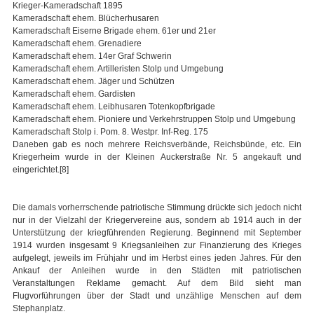
Krieger-Kameradschaft 1895
Kameradschaft ehem. Blücherhusaren
Kameradschaft Eiserne Brigade ehem. 61er und 21er
Kameradschaft ehem. Grenadiere
Kameradschaft ehem. 14er Graf Schwerin
Kameradschaft ehem. Artilleristen Stolp und Umgebung
Kameradschaft ehem. Jäger und Schützen
Kameradschaft ehem. Gardisten
Kameradschaft ehem. Leibhusaren Totenkopfbrigade
Kameradschaft ehem. Pioniere und Verkehrstruppen Stolp und Umgebung
Kameradschaft Stolp i. Pom. 8. Westpr. Inf-Reg. 175
Daneben gab es noch mehrere Reichsverbände, Reichsbünde, etc. Ein
Kriegerheim wurde in der Kleinen Auckerstraße Nr. 5 angekauft und
eingerichtet.[8]
Die damals vorherrschende patriotische Stimmung drückte sich jedoch nicht
nur in der Vielzahl der Kriegervereine aus, sondern ab 1914 auch in der
Unterstützung der kriegführenden Regierung. Beginnend mit September
1914 wurden insgesamt 9 Kriegsanleihen zur Finanzierung des Krieges
aufgelegt, jeweils im Frühjahr und im Herbst eines jeden Jahres. Für den
Ankauf der Anleihen wurde in den Städten mit patriotischen
Veranstaltungen Reklame gemacht. Auf dem Bild sieht man
Flugvorführungen über der Stadt und unzählige Menschen auf dem
Stephanplatz.