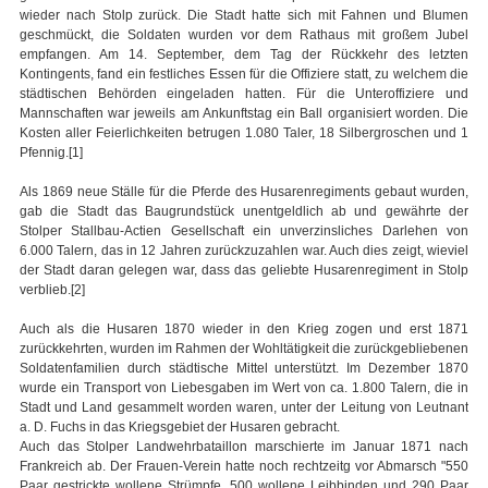
wieder nach Stolp zurück. Die Stadt hatte sich mit Fahnen und Blumen
geschmückt, die Soldaten wurden vor dem Rathaus mit großem Jubel
empfangen. Am 14. September, dem Tag der Rückkehr des letzten
Kontingents, fand ein festliches Essen für die Offiziere statt, zu welchem die
städtischen Behörden eingeladen hatten. Für die Unteroffiziere und
Mannschaften war jeweils am Ankunftstag ein Ball organisiert worden. Die
Kosten aller Feierlichkeiten betrugen 1.080 Taler, 18 Silbergroschen und 1
Pfennig.[1]
Als 1869 neue Ställe für die Pferde des Husarenregiments gebaut wurden,
gab die Stadt das Baugrundstück unentgeldlich ab und gewährte der
Stolper Stallbau-Actien Gesellschaft ein unverzinsliches Darlehen von
6.000 Talern, das in 12 Jahren zurückzuzahlen war. Auch dies zeigt, wieviel
der Stadt daran gelegen war, dass das geliebte Husarenregiment in Stolp
verblieb.[2]
Auch als die Husaren 1870 wieder in den Krieg zogen und erst 1871
zurückkehrten, wurden im Rahmen der Wohltätigkeit die zurückgebliebenen
Soldatenfamilien durch städtische Mittel unterstützt. Im Dezember 1870
wurde ein Transport von Liebesgaben im Wert von ca. 1.800 Talern, die in
Stadt und Land gesammelt worden waren, unter der Leitung von Leutnant
a. D. Fuchs in das Kriegsgebiet der Husaren gebracht.
Auch das Stolper Landwehrbataillon marschierte im Januar 1871 nach
Frankreich ab. Der Frauen-Verein hatte noch rechtzeitg vor Abmarsch "550
Paar gestrickte wollene Strümpfe, 500 wollene Leibbinden und 290 Paar