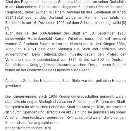
Chef des Regiments, hatte eine Gedenktafel erhalten an seiner Grabstätte
in der Marienkirche. Das Husaren-Regiment 5 und das Reserve-Husaren-
Regiment 1 selbst wurden mit einem Denkmal für ihre Gefallenen im Krieg
1914-1918 geehrt. Das Denkmal wurde im Rahmen des jährlichen
Blücherfests am 16. Dezember 1925 auf dem Schraderplatz eingeweiht.[6]
[7]
Auch das bei der 600-Jahrfeier der Stadt am 10. September 1910
eingeweihte Reiterstandbild Kaiser Wilhelms muss hier mit erwähnt
werden. Auf seinem Sockel waren die Namen der in den Kriegen 1864,
1866 und 1870/71 gefallenen Soldaten aus Stadt und Landkreis Stolp
aufgenommen. Dem Reiterstandbild musste, gegen den Protest der
Verteranen, das Kriegerdenkmal von 1875 für die ca. 300 im Deutsch-
Französischen Krieg gefallenen Husaren weichen. Dessen neuer Standort
wurde an der Nordostseite des Friedhofs ausgewählt.
Auch eine Serie des Notgelds der Stadt Stolp war den geliebten Husaren
gewidmet:
Die Kriegervereine, nach 1934 Kriegerkameradschaften genannt, waren
ebenfalls ein enges Bindeglied zwischen Soldaten und Bürgern der Stadt.
Sie spielten im öffentlichen Leben der Stadt ein wichtige Rolle, sie brachten
sich durch Spenden und Hilfsprojekte aktiv ein und sie genossen ein hohes
Ansehen. Dem reichsweit agierenden Kyffhäuserbund waren die folgenden
Kameradschaften angeschlossen:
Krieger-Kameradschaft 1876