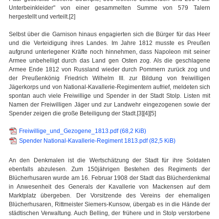
Unterbeinkleider" von einer gesammelten Summe von 579 Talern
hergestellt und verteilt.[2]
Selbst über die Garnison hinaus engagierten sich die Bürger für das Heer
und die Verteidigung ihres Landes. Im Jahre 1812 musste es Preußen
aufgrund unterlegener Kräfte noch hinnehmen, dass Napoleon mit seiner
Armee unbehelligt durch das Land gen Osten zog. Als die geschlagene
Armee Ende 1812 von Russland wieder durch Pommern zurück zog und
der Preußenkönig Friedrich Wilhelm III. zur Bildung von freiwilligen
Jägerkorps und von National-Kavallerie-Regimentern aufrief, meldeten sich
spontan auch viele Freiwillige und Spender in der Stadt Stolp. Listen mit
Namen der Freiwilligen Jäger und zur Landwehr eingezogenen sowie der
Spender zeigen die große Beteiligung der Stadt.[3][4][5]
Freiwillige_und_Gezogene_1813.pdf
(68,2 KiB)
Spender National-Kavallerie-Regiment 1813.pdf
(82,5 KiB)
An den Denkmalen ist die Wertschätzung der Stadt für ihre Soldaten
ebenfalls abzulesen. Zum 150jährigen Bestehen des Regiments der
Blücherhusaren wurde am 16. Februar 1908 der Stadt das Blücherdenkmal
in Anwesenheit des Generals der Kavallerie von Mackensen auf dem
Marktplatz übergeben. Der Vorsitzende des Vereins der ehemaligen
Blücherhusaren, Rittmeister Siemers-Kunsow, übergab es in die Hände der
städtischen Verwaltung. Auch Belling, der frühere und in Stolp verstorbene