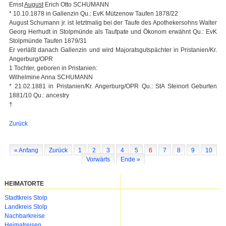
Ernst
August
Erich Otto SCHUMANN
* 10.10.1878 in Gallenzin Qu.: EvK Mützenow Taufen 1878/22
August Schumann jr. ist letztmalig bei der Taufe des Apothekersohns Walter
Georg Herhudt in Stolpmünde als Taufpate und Ökonom erwähnt Qu.: EvK
Stolpmünde Taufen 1879/31
Er verläßt danach Gallenzin und wird Majoratsgutspächter in Pristanien/Kr.
Angerburg/OPR
1 Tochter, geboren in Pristanien:
Wilhelmine Anna SCHUMANN
* 21.02.1881 in Pristanien/Kr. Angerburg/OPR Qu.: StA Steinort Geburten
1881/10 Qu.: ancestry
†
Zurück
« Anfang
Zurück
1
2
3
4
5
6
7
8
9
10
Vorwärts
Ende »
HEIMATORTE
Navigation
Stadtkreis Stolp
überspringen
Landkreis Stolp
Nachbarkreise
Heimatreisen