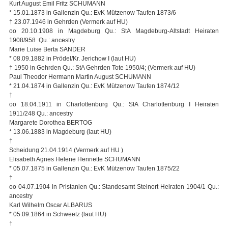
Kurt August Emil Fritz SCHUMANN
* 15.01.1873 in Gallenzin Qu.: EvK Mützenow Taufen 1873/6
† 23.07.1946 in Gehrden (Vermerk auf HU)
oo 20.10.1908 in Magdeburg Qu.: StA Magdeburg-Altstadt Heiraten
1908/958 Qu.: ancestry
Marie Luise Berta SANDER
* 08.09.1882 in Prödel/Kr. Jerichow I (laut HU)
† 1950 in Gehrden Qu.: StA Gehrden Tote 1950/4; (Vermerk auf HU)
Paul Theodor Hermann Martin August SCHUMANN
* 21.04.1874 in Gallenzin Qu.: EvK Mützenow Taufen 1874/12
†
oo 18.04.1911 in Charlottenburg Qu.: StA Charlottenburg I Heiraten
1911/248 Qu.: ancestry
Margarete Dorothea BERTOG
* 13.06.1883 in Magdeburg (laut HU)
†
Scheidung 21.04.1914 (Vermerk auf HU )
Elisabeth Agnes Helene Henriette SCHUMANN
* 05.07.1875 in Gallenzin Qu.: EvK Mützenow Taufen 1875/22
†
oo 04.07.1904 in Pristanien Qu.: Standesamt Steinort Heiraten 1904/1 Qu.:
ancestry
Karl Wilhelm Oscar ALBARUS
* 05.09.1864 in Schweetz (laut HU)
†