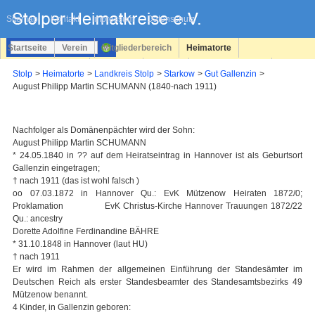
Navigation
überspringen
Sitemap
Kontakt
Impressum
Datenschutz
Startseite
Verein
Mitgliederbereich
Heimatorte
Familienforschung
Personen
Service
Registrieren
Stolp
Heimatorte
Landkreis Stolp
Starkow
Gut Gallenzin
August Philipp Martin SCHUMANN (1840-nach 1911)
Login
Nachfolger als Domänenpächter wird der Sohn:
August Philipp Martin SCHUMANN
* 24.05.1840 in ?? auf dem Heiratseintrag in Hannover ist als Geburtsort
Gallenzin eingetragen;
† nach 1911 (das ist wohl falsch )
oo 07.03.1872 in Hannover Qu.: EvK Mützenow Heiraten 1872/0;
Proklamation EvK Christus-Kirche Hannover Trauungen 1872/22
Qu.: ancestry
Dorette Adolfine Ferdinandine BÄHRE
* 31.10.1848 in Hannover (laut HU)
† nach 1911
Er wird im Rahmen der allgemeinen Einführung der Standesämter im
Deutschen Reich als erster Standesbeamter des Standesamtsbezirks 49
Mützenow benannt.
4 Kinder, in Gallenzin geboren: